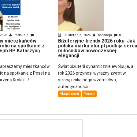
 2026
redakcja
0
06 sierpnia, 2026
redakcja
0
y mieszkańców
Biżuteryjne trendy 2026 roku: Jak
kolic na spotkanie z
polska marka olor.pl podbija serc
ejm RP Katarzyną
miłośników nowoczesnej
elegancji
zapraszamy mieszkańców
Świat biżuterii dynamicznie ewoluuje, a
lic na spotkanie z Poseł na
rok 2026 przynosi wyraźny zwrot w
zyną Królak. 7...
stronę unikalnego wzornictwa,
autentyczności i...
Aktualności
Porady