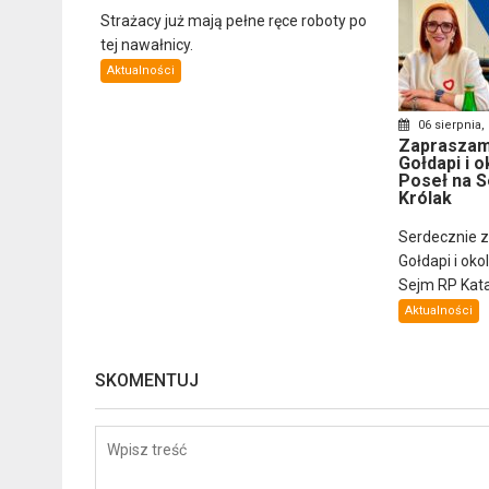
Strażacy już mają pełne ręce roboty po
tej nawałnicy.
Aktualności
06 sierpnia,
Zapraszam
Gołdapi i o
Poseł na S
Królak
Serdecznie 
Gołdapi i oko
Sejm RP Katar
Aktualności
SKOMENTUJ