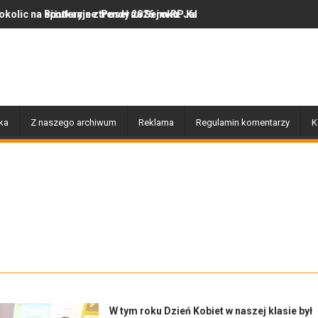
 Poseł na Sejm RP Katarzyną Królak
 trendy 2026 roku: Jak polska marka olor.pl podbija serca miłośni
Dobiegły końca prace związane 
ka
Z naszego archiwum
Reklama
Regulamin komentarzy
K
W tym roku Dzień Kobiet w naszej klasie był