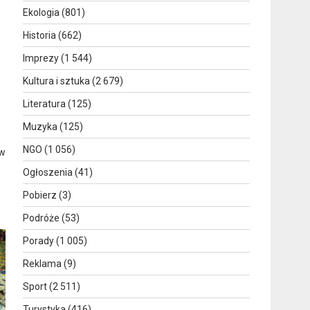
Ekologia
(801)
,
Historia
(662)
Imprezy
(1 544)
Kultura i sztuka
(2 679)
Literatura
(125)
Muzyka
(125)
NGO
(1 056)
 w
Ogłoszenia
(41)
Pobierz
(3)
Podróże
(53)
Porady
(1 005)
Reklama
(9)
Sport
(2 511)
Turystyka
(416)