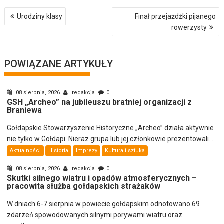
Nawigacja
Urodziny klasy
Finał przejażdżki pijanego
wpisu
rowerzysty
POWIĄZANE ARTYKUŁY
08 sierpnia, 2026
redakcja
0
GSH „Archeo” na jubileuszu bratniej organizacji z
Braniewa
Gołdapskie Stowarzyszenie Historyczne „Archeo” działa aktywnie
nie tylko w Gołdapi. Nieraz grupa lub jej członkowie prezentowali...
Aktualności
Historia
Imprezy
Kultura i sztuka
08 sierpnia, 2026
redakcja
0
Skutki silnego wiatru i opadów atmosferycznych –
pracowita służba gołdapskich strażaków
W dniach 6-7 sierpnia w powiecie gołdapskim odnotowano 69
zdarzeń spowodowanych silnymi porywami wiatru oraz