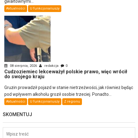
gwałtownymi...
Aktualności
U funkcjonariuszy
08 sierpnia, 2026
redakcja
0
Cudzoziemiec lekceważył polskie prawo, więc wrócił
do swojego kraju
Gruzin prowadził pojazd w stanie nietrzeźwości, jak również będąc
pod wpływem alkoholu groził osobie trzeciej. Ponadto...
Aktualności
U funkcjonariuszy
Z regionu
SKOMENTUJ