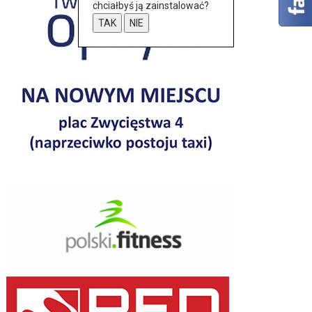
chciałbyś ją zainstalować?
TAK
NIE