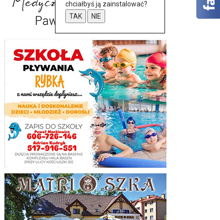
chciałbyś ją zainstalować?
TAK
NIE