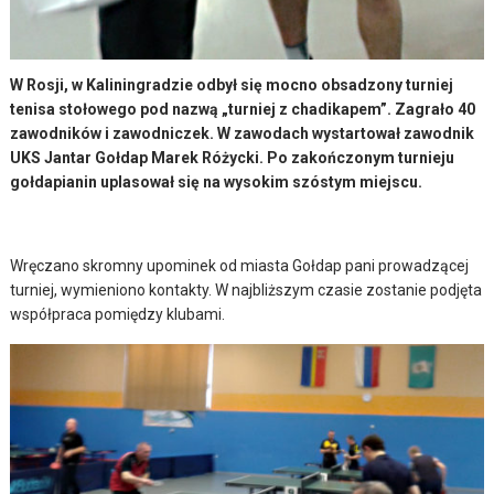
W Rosji, w Kaliningradzie odbył się mocno obsadzony turniej
tenisa stołowego pod nazwą „turniej z chadikapem”. Zagrało 40
zawodników i zawodniczek. W zawodach wystartował zawodnik
UKS Jantar Gołdap Marek Różycki. Po zakończonym turnieju
gołdapianin uplasował się na wysokim szóstym miejscu.
Wręczano skromny upominek od miasta Gołdap pani prowadzącej
turniej, wymieniono kontakty. W najbliższym czasie zostanie podjęta
współpraca pomiędzy klubami.