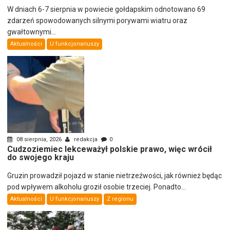
W dniach 6-7 sierpnia w powiecie gołdapskim odnotowano 69
zdarzeń spowodowanych silnymi porywami wiatru oraz
gwałtownymi...
Aktualności
U funkcjonariuszy
08 sierpnia, 2026
redakcja
0
Cudzoziemiec lekceważył polskie prawo, więc wrócił
do swojego kraju
Gruzin prowadził pojazd w stanie nietrzeźwości, jak również będąc
pod wpływem alkoholu groził osobie trzeciej. Ponadto...
Aktualności
U funkcjonariuszy
Z regionu