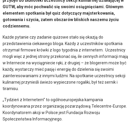
przybyli do biblioteki uczestnicy sekcji kulinarnej działającej w
GUTW, aby móc pochwalić się swoimi osiągnięciami. Głównym
elementem spotkania był quiz dotyczący majsterkowania,
gotowania i szycia, zatem obszarów bliskich naszemu życiu
codziennemu.
Każde pytanie czy zadanie quizowe stało się okazją do
przedstawienia ciekawego bloga. Każdy z uczestników spotkania
otrzymał firmowe krówki z logo tygodnia z internetem. Uczestnicy
mogli więc z jednej strony przekonać się, ile cennych informacji mają
w Internecie na wyciągniecie ręki, z drugiej – że blogerem może być
każdy, wystarczy mieć pasję i energię do dzielenia się swoimi
zainteresowaniami z innymi ludźmi. Na spotkanie uczestnicy sekcji
kulinarnej przynieśli świeżo wypieczone rogaliki, był też sernik i
tiramisu.
„Tydzień z Internetem” to ogólnoeuropejska kampania
koordynowana przez organizację pozarządową Telecentre-Europe.
Koordynatorem akcji w Polsce jest Fundacja Rozwoju
Społeczeństwa Informacyjnego.