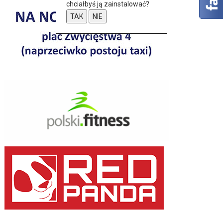
chciałbyś ją zainstalować?
TAK
NIE