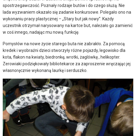
spostrzegawczość. Poznały rodzaje butów i do czego służą. Nie
lada wyzwaniem okazało się zadanie konkursowe. Polegało ono na
wykonaniu pracy plastycznej – „Stary but jak nowy”. Każdy
uczestnik otrzymał narysowany na kartce but, należało go zamienić
w coś innego, nadając mu nową funkcję.
Pomysłów na nowe życie starego buta nie zabrakło. Za pomocą
kredek i wyobraźni dzieci stworzyły różne pojazdy, legowisko dla
kota, flakon na kwiaty, biedronkę, wrotki, żaglówkę , helikopter.
Zerowiaki podziękowały bibliotekarce za zaproszenie wręczając jej
własnoręcznie wykonaną laurkę i serduszko.