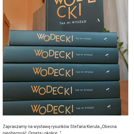
Zapraszamy na wystawę rysunków Stefana Kierula „Obecna
nieobecność. Orneta i okolice…”