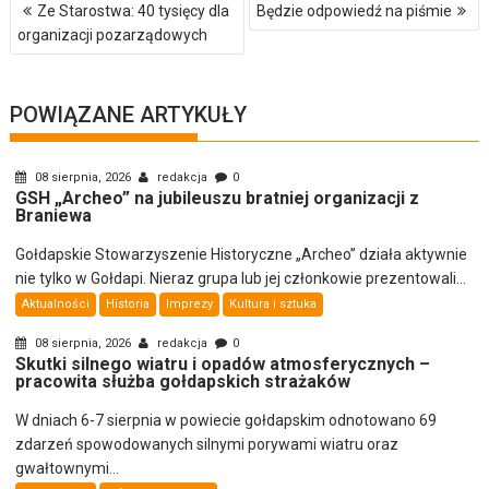
Nawigacja
Ze Starostwa: 40 tysięcy dla
Będzie odpowiedź na piśmie
wpisu
organizacji pozarządowych
POWIĄZANE ARTYKUŁY
08 sierpnia, 2026
redakcja
0
GSH „Archeo” na jubileuszu bratniej organizacji z
Braniewa
Gołdapskie Stowarzyszenie Historyczne „Archeo” działa aktywnie
nie tylko w Gołdapi. Nieraz grupa lub jej członkowie prezentowali...
Aktualności
Historia
Imprezy
Kultura i sztuka
08 sierpnia, 2026
redakcja
0
Skutki silnego wiatru i opadów atmosferycznych –
pracowita służba gołdapskich strażaków
W dniach 6-7 sierpnia w powiecie gołdapskim odnotowano 69
zdarzeń spowodowanych silnymi porywami wiatru oraz
gwałtownymi...