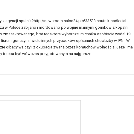
 z agencji sputnik?http://newsroom.salon24.pl/633533,sputnik-nadlecial-
zu w Polsce zabijano i mordowano po wojnie m.innymi górników z kopalni
no zmasakrowanego, brat redaktora wyborczej michnika osobiscie wydal 19
lisrem gonczym i wiele innych przypadków opisanuch chociazby w IPN . W
zie gibacy walczyli z okupacja zwaną przez komuchow wolnością. Jezeli ma
ety trzeba być wówczas przygotowanym na najgorsze.