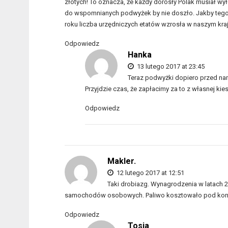
złotych! To oznacza, że każdy dorosły Polak musiał wyłoż
do wspomnianych podwyżek by nie doszło. Jakby tego 
roku liczba urzędniczych etatów wzrosła w naszym kraju
Odpowiedz
Hanka
13 lutego 2017 at 23:45
Teraz podwyżki dopiero przed nam
Przyjdzie czas, że zapłacimy za to z własnej kies
Odpowiedz
Makler.
12 lutego 2017 at 12:51
Taki drobiazg. Wynagrodzenia w latach 
samochodów osobowych. Paliwo kosztowało pod koniec 20
Odpowiedz
Tosia