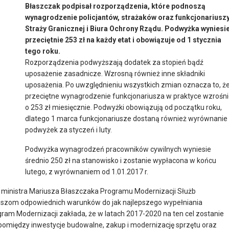
Błaszczak podpisał rozporządzenia, które podnoszą
wynagrodzenie policjantów, strażaków oraz funkcjonariusz
Straży Granicznej i Biura Ochrony Rządu. Podwyżka wyniesi
przeciętnie 253 zł na każdy etat i obowiązuje od 1 stycznia
tego roku.
Rozporządzenia podwyższają dodatek za stopień bądź
uposażenie zasadnicze. Wzrosną również inne składniki
uposażenia. Po uwzględnieniu wszystkich zmian oznacza to, ż
przeciętne wynagrodzenie funkcjonariusza w praktyce wzrośn
o 253 zł miesięcznie. Podwyżki obowiązują od początku roku,
dlatego 1 marca funkcjonariusze dostaną również wyrównanie
podwyżek za styczeń i luty.
Podwyżka wynagrodzeń pracowników cywilnych wyniesie
średnio 250 zł na stanowisko i zostanie wypłacona w końcu
lutego, z wyrównaniem od 1.01.2017 r.
 ministra Mariusza Błaszczaka Programu Modernizacji Służb
uszom odpowiednich warunków do jak najlepszego wypełniania
gram Modernizacji zakłada, że w latach 2017-2020 na ten cel zostanie
e pomiędzy inwestycje budowalne, zakup i modernizację sprzętu oraz