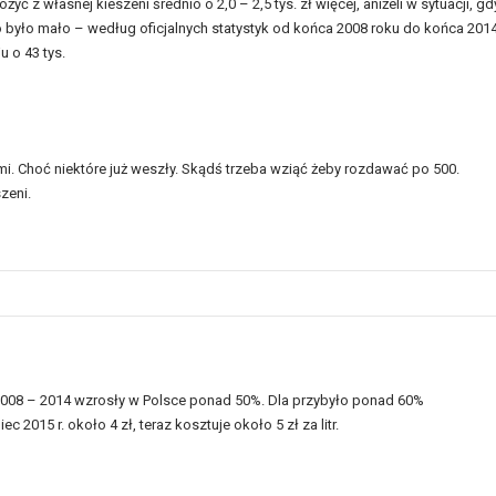
yć z własnej kieszeni średnio o 2,0 – 2,5 tys. zł więcej, aniżeli w sytuacji, gd
było mało – według oficjalnych statystyk od końca 2008 roku do końca 201
 o 43 tys.
i. Choć niektóre już weszły. Skądś trzeba wziąć żeby rozdawać po 500.
zeni.
2008 – 2014 wzrosły w Polsce ponad 50%. Dla przybyło ponad 60%
15 r. około 4 zł, teraz kosztuje około 5 zł za litr.