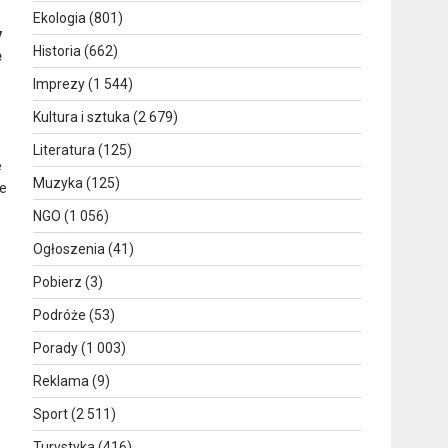
Ekologia
(801)
y
Historia
(662)
e
Imprezy
(1 544)
Kultura i sztuka
(2 679)
Literatura
(125)
e
Muzyka
(125)
ie
NGO
(1 056)
Ogłoszenia
(41)
Pobierz
(3)
Podróże
(53)
Porady
(1 003)
Reklama
(9)
Sport
(2 511)
Turystyka
(416)