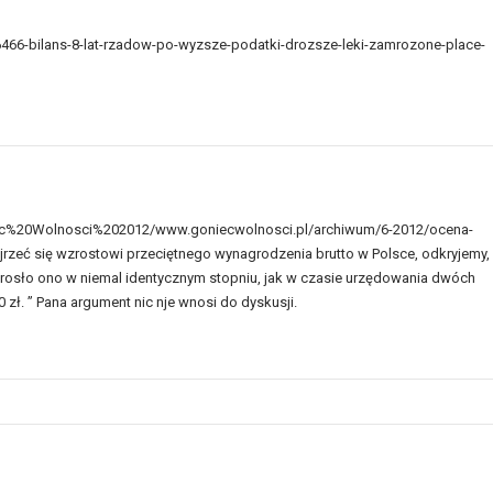
56466-bilans-8-lat-rzadow-po-wyzsze-podatki-drozsze-leki-zamrozone-place-
niec%20Wolnosci%202012/www.goniecwolnosci.pl/archiwum/6-2012/ocena-
yjrzeć się wzrostowi przeciętnego wynagrodzenia brutto w Polsce, odkryjemy,
zrosło ono w niemal identycznym stopniu, jak w czasie urzędowania dwóch
 zł. ” Pana argument nic nje wnosi do dyskusji.