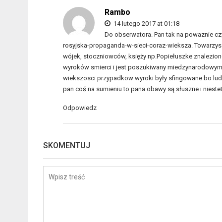
Rambo
14 lutego 2017 at 01:18
Do obserwatora. Pan tak na powaznie czy
rosyjska-propaganda-w-sieci-coraz-wieksza. Towarzys
wójek, stoczniowców, księży np.Popiełuszke znalezio
wyroków smierci i jest poszukiwany miedzynarodowym 
wiekszosci przypadkow wyroki były sfingowane bo lud
pan coś na sumieniu to pana obawy są słuszne i niest
Odpowiedz
SKOMENTUJ