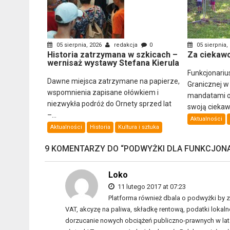
05 sierpnia, 2026
redakcja
0
05 sierpnia,
Historia zatrzymana w szkicach –
Za ciekawo
wernisaż wystawy Stefana Kierula
Funkcjonariu
Dawne miejsca zatrzymane na papierze,
Granicznej w
wspomnienia zapisane ołówkiem i
mandatami ob
niezwykła podróż do Ornety sprzed lat
swoją ciekawo
–...
Aktualności
Aktualności
Historia
Kultura i sztuka
9 KOMENTARZY DO “
PODWYŻKI DLA FUNKCJON
Loko
11 lutego 2017 at 07:23
Platforma również dbala o podwyżki by 
VAT, akcyzę na paliwa, składkę rentową, podatki lokalne
dorzucanie nowych obciążeń publiczno-prawnych w la