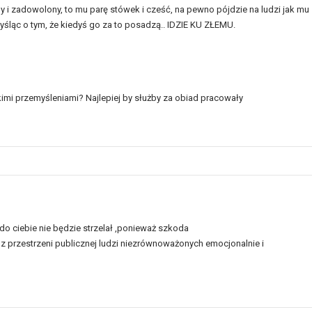
 i zadowolony, to mu parę stówek i cześć, na pewno pójdzie na ludzi jak mu
 myśląc o tym, że kiedyś go za to posadzą.. IDZIE KU ZŁEMU.
mi przemyśleniami? Najlepiej by służby za obiad pracowały
do ciebie nie będzie strzelał ,ponieważ szkoda
z przestrzeni publicznej ludzi niezrównoważonych emocjonalnie i