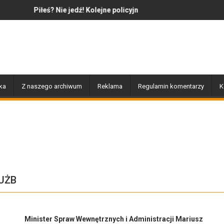
Nie jedź! Kolejne policyjne działania „Trzeźwość”
Jazz to nie tylko muzyka – to
ka
Z naszego archiwum
Reklama
Regulamin komentarzy
K
UŻB
Minister Spraw Wewnętrznych i Administracji Mariusz