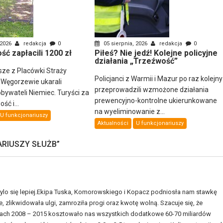
 2026
redakcja
0
05 sierpnia, 2026
redakcja
0
ść zapłacili 1200 zł
Piłeś? Nie jedź! Kolejne policyjne
działania „Trzeźwość”
sze z Placówki Straży
Policjanci z Warmii i Mazur po raz kolejny
 Węgorzewie ukarali
przeprowadzili wzmożone działania
ywateli Niemiec. Turyści za
prewencyjno-kontrolne ukierunkowane
ść i...
na wyeliminowanie z...
U funkcjonariuszy
Aktualności
U funkcjonariuszy
ARIUSZY SŁUŻB
”
zylo się lepiej.Ekipa Tuska, Komorowskiego i Kopacz podniosła nam stawkę
, zlikwidowała ulgi, zamroziła progi oraz kwotę wolną. Szacuje się, że
tach 2008 – 2015 kosztowało nas wszystkich dodatkowe 60-70 miliardów