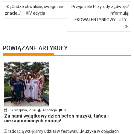
Nawigacja
„Cudze chwalicie, swego nie
Przyjaciele Przyrody z „dwójki”
wpisu
znacie…” – XIV edycja
informują:
EKOWALENTYNKOWY LUTY…
POWIĄZANE ARTYKUŁY
07 sierpnia, 2026
redakcja
0
Za nami wyjątkowy dzień pełen muzyki, tańca i
niezapomnianych emocji!
Z radością wzięliśmy udział w festiwalu „Muzyka w objęciach