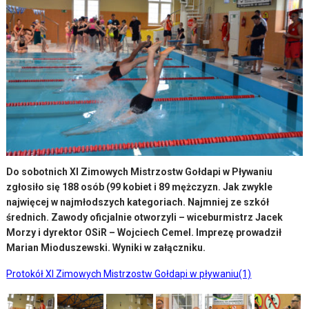
Do sobotnich XI Zimowych Mistrzostw Gołdapi w Pływaniu
zgłosiło się 188 osób (99 kobiet i 89 mężczyzn. Jak zwykle
najwięcej w najmłodszych kategoriach. Najmniej ze szkół
średnich. Zawody oficjalnie otworzyli – wiceburmistrz Jacek
Morzy i dyrektor OSiR – Wojciech Cemel. Imprezę prowadził
Marian Mioduszewski. Wyniki w załączniku.
Protokół XI Zimowych Mistrzostw Gołdapi w pływaniu(1)