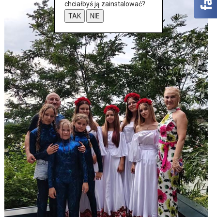
chciałbyś ją zainstalować?
TAK
NIE