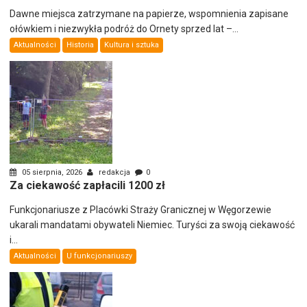
Dawne miejsca zatrzymane na papierze, wspomnienia zapisane
ołówkiem i niezwykła podróż do Ornety sprzed lat –...
Aktualności
Historia
Kultura i sztuka
05 sierpnia, 2026
redakcja
0
Za ciekawość zapłacili 1200 zł
Funkcjonariusze z Placówki Straży Granicznej w Węgorzewie
ukarali mandatami obywateli Niemiec. Turyści za swoją ciekawość
i...
Aktualności
U funkcjonariuszy