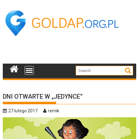
Skip
to
content
DNI OTWARTE W „JEDYNCE”
27 lutego 2017
remik