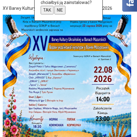
chciałbyś ją zainstalować?
XV Barwy Kultury Ukraińskiej w Baniach Mazurskich 2026
TAK
NIE