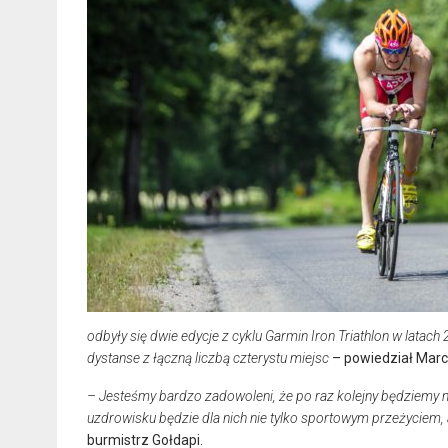
odbyły się dwie edycje z cyklu Garmin Iron Triathlon w lat
dystanse z łączną liczbą czterystu miejsc
– powiedział Marci
– Jesteśmy bardzo zadowoleni, że po raz kolejny będziemy mo
uzdrowisku będzie dla nich nie tylko sportowym przeżyciem
burmistrz Gołdapi.