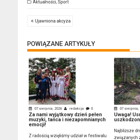
Aktualności
,
Sport
Nawigacja
Ujawniona akcyza
wpisu
POWIĄZANE ARTYKUŁY
07 sierpnia, 2026
redakcja
0
07 sierpnia,
Za nami wyjątkowy dzień pełen
Uwaga! Us
muzyki, tańca i niezapomnianych
uszkodzon
emocji!
Najbliższe d
Z radością wzięliśmy udział w festiwalu
związanych 