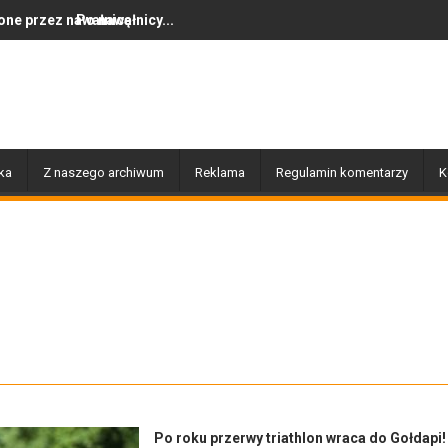
ę
nicy...
Dziś w Gołdapi około 16:30
ka
Z naszego archiwum
Reklama
Regulamin komentarzy
K
Po roku przerwy triathlon wraca do Gołdapi!