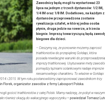
Zawodnicy będą mogli tu wystartować 23
lipca na jednym z trzech dystansów: 1/2 IM,
1/4 IM oraz 1/8 IM. Dodatkowo, na każdym z
dystansów przeprowadzona zostanie
rywalizacja sztafet, w której jedna osoba
płynie, druga jedzie na rowerze, a trzecia
biegnie. Imprezą towarzyszącą będą zawod
biegowe dla dzieci.
– Cieszymy się, że ponownie możemy zaprosić
triathlonistów do przepięknej Gołdapi, która
posiada rewelacyjne warunki do przeprowadzeni
imprezy triathlonowej. Usytuowanie mety zawod
pomiędzy tężniami solankowymi nadaje imprezie
niesamowitego charakteru. To właśnie w Gołdapi
ach 2014 i 2015. W tym roku postanowiliśmy zaproponować zawodnikom trzy
n Florek, organizator zawodów z firmy Labosport Polska.
gli gościć triathlonistów z całej Polski. Mamy nadzieję, że pobyt w naszym
, ale również okazją do wakacyjnego wypoczynku
– powiedział Tomasz Lut