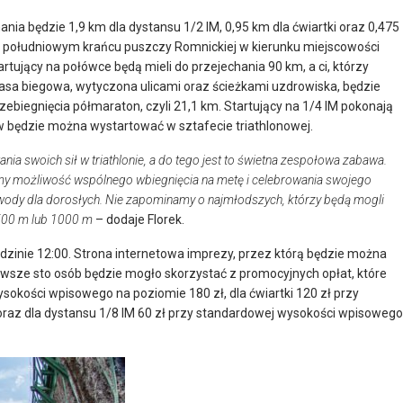
nia będzie 1,9 km dla dystansu 1/2 IM, 0,95 km dla ćwiartki oraz 0,475
y południowym krańcu puszczy Romnickiej w kierunku miejscowości
artujący na połówce będą mieli do przejechania 90 km, a ci, którzy
rasa biegowa, wytyczona ulicami oraz ścieżkami uzdrowiska, będzie
zebiegnięcia półmaraton, czyli 21,1 km. Startujący na 1/4 IM pokonają
w będzie można wystartować w sztafecie triathlonowej.
nia swoich sił w triathlonie, a do tego jest to świetna zespołowa zabawa.
emy możliwość wspólnego wbiegnięcia na metę i celebrowania swojego
 zawody dla dorosłych. Nie zapominamy o najmłodszych, którzy będą mogli
500 m lub 1000 m
– dodaje Florek.
dzinie 12:00. Strona internetowa imprezy, przez którą będzie można
wsze sto osób będzie mogło skorzystać z promocyjnych opłat, które
sokości wpisowego na poziomie 180 zł, dla ćwiartki 120 zł przy
raz dla dystansu 1/8 IM 60 zł przy standardowej wysokości wpisowego