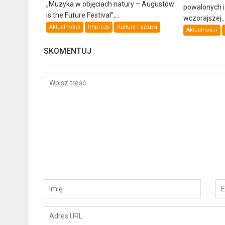
„Muzyka w objęciach natury – Augustów
powalonych 
is the Future Festival”,...
wczorajszej..
Aktualności
Imprezy
Kultura i sztuka
Aktualności
SKOMENTUJ