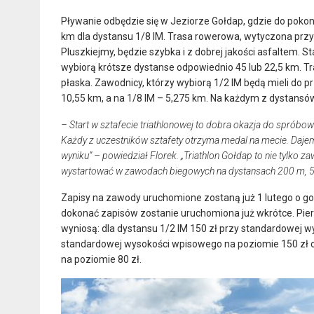
Pływanie odbędzie się w Jeziorze Gołdap, gdzie do pokona
km dla dystansu 1/8 IM. Trasa rowerowa, wytyczona prz
Pluszkiejmy, będzie szybka i z dobrej jakości asfaltem. St
wybiorą krótsze dystanse odpowiednio 45 lub 22,5 km. T
płaska. Zawodnicy, którzy wybiorą 1/2 IM będą mieli do pr
10,55 km, a na 1/8 IM – 5,275 km. Na każdym z dystansó
– Start w sztafecie triathlonowej to dobra okazja do spróbowa
Każdy z uczestników sztafety otrzyma medal na mecie. Daj
wyniku” – powiedział Florek. „Triathlon Gołdap to nie tylko
wystartować w zawodach biegowych na dystansach 200 m, 
Zapisy na zawody uruchomione zostaną już 1 lutego o go
dokonać zapisów zostanie uruchomiona już wkrótce. Pier
wyniosą: dla dystansu 1/2 IM 150 zł przy standardowej wy
standardowej wysokości wpisowego na poziomie 150 zł o
na poziomie 80 zł.