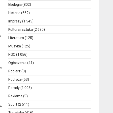
Ekologia
(802)
Historia
(662)
Imprezy
(1 545)
Kultura i sztuka
(2 680)
y
Literatura
(125)
Muzyka
(125)
NGO
(1 056)
a
Ogłoszenia
(41)
ów
Pobierz
(3)
Podróże
(53)
Porady
(1 005)
Reklama
(9)
Sport
(2 511)
o,
Turystyka
(416)