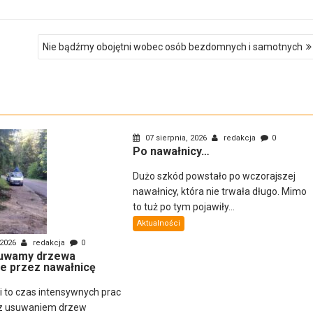
Nie bądźmy obojętni wobec osób bezdomnych i samotnych
07 sierpnia, 2026
redakcja
0
Po nawałnicy…
Dużo szkód powstało po wczorajszej
nawałnicy, która nie trwała długo. Mimo
to tuż po tym pojawiły...
Aktualności
 2026
redakcja
0
uwamy drzewa
e przez nawałnicę
ni to czas intensywnych prac
z usuwaniem drzew