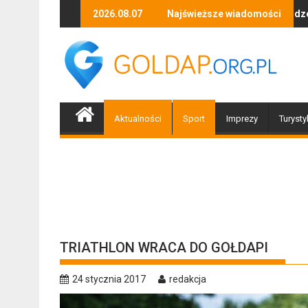
Skip
zyki, tańca i niezapomnianych emocji!
Uwaga! Usuwamy drzewa uszkodzone przez nawałnic
2026.08.07
Najświeższe wiadomości
Po nawał
to
content
Aktualności
Sport
Imprezy
Turysty
TRIATHLON WRACA DO GOŁDAPI
24 stycznia 2017
redakcja