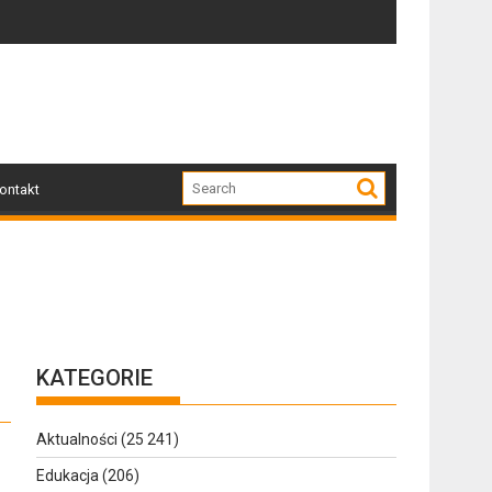
Zapraszamy mieszkańców Gołdapi i okolic na spot
Za 
ontakt
KATEGORIE
Aktualności
(25 241)
Edukacja
(206)