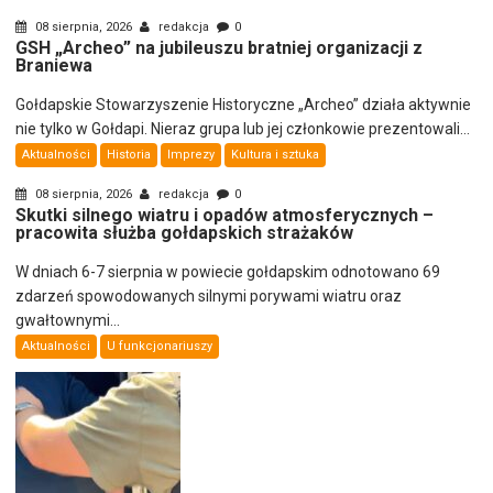
08 sierpnia, 2026
redakcja
0
GSH „Archeo” na jubileuszu bratniej organizacji z
Braniewa
Gołdapskie Stowarzyszenie Historyczne „Archeo” działa aktywnie
nie tylko w Gołdapi. Nieraz grupa lub jej członkowie prezentowali...
Aktualności
Historia
Imprezy
Kultura i sztuka
08 sierpnia, 2026
redakcja
0
Skutki silnego wiatru i opadów atmosferycznych –
pracowita służba gołdapskich strażaków
W dniach 6-7 sierpnia w powiecie gołdapskim odnotowano 69
zdarzeń spowodowanych silnymi porywami wiatru oraz
gwałtownymi...
Aktualności
U funkcjonariuszy