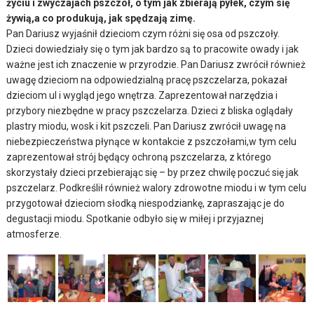
życiu i zwyczajach pszczół, o tym jak zbierają pyłek, czym się
żywią,a co produkują, jak spędzają zimę.
Pan Dariusz wyjaśnił dzieciom czym różni się osa od pszczoły.
Dzieci dowiedziały się o tym jak bardzo są to pracowite owady i jak
ważne jest ich znaczenie w przyrodzie. Pan Dariusz zwrócił również
uwagę dzieciom na odpowiedzialną pracę pszczelarza, pokazał
dzieciom ul i wygląd jego wnętrza. Zaprezentował narzędzia i
przybory niezbędne w pracy pszczelarza. Dzieci z bliska oglądały
plastry miodu, wosk i kit pszczeli. Pan Dariusz zwrócił uwagę na
niebezpieczeństwa płynące w kontakcie z pszczołami,w tym celu
zaprezentował strój będący ochroną pszczelarza, z którego
skorzystały dzieci przebierając się – by przez chwilę poczuć się jak
pszczelarz. Podkreślił również walory zdrowotne miodu i w tym celu
przygotował dzieciom słodką niespodziankę, zapraszając je do
degustacji miodu. Spotkanie odbyło się w miłej i przyjaznej
atmosferze.