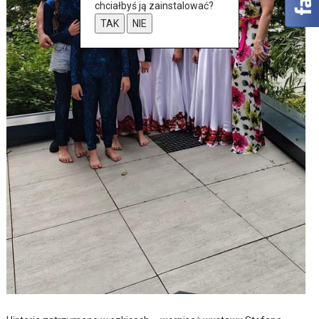
chciałbyś ją zainstalować?
TAK
NIE