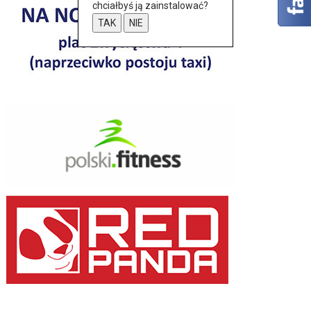
chciałbyś ją zainstalować?
TAK
NIE