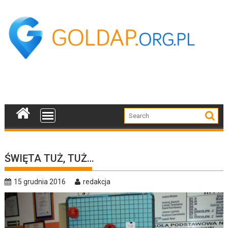
Skip
to
content
ŚWIĘTA TUŻ, TUŻ…
15 grudnia 2016
redakcja