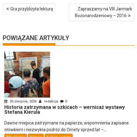
Nawigacja
Gra przybliżyła lekturę
Zapraszamy na VIII Jarmark
wpisu
Bożonarodzeniowy – 2016
POWIĄZANE ARTYKUŁY
05 sierpnia, 2026
redakcja
0
Historia zatrzymana w szkicach – wernisaż wystawy
Stefana Kierula
Dawne miejsca zatrzymane na papierze, wspomnienia zapisane
ołówkiem i niezwykła podróż do Ornety sprzed lat –...
Aktualności
Historia
Kultura i sztuka