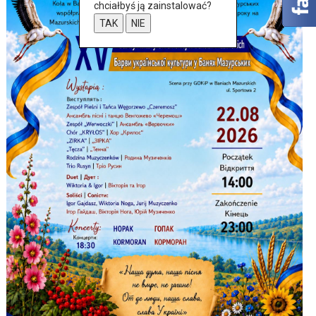
chciałbyś ją zainstalować?
TAK
NIE