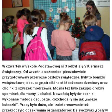
W czwartek w Szkole Podstawowej nr 3 odbył się V Kiermasz
Świąteczny. Od września uczennice pieczołowicie
przygotowywały przeróżne ozdoby świąteczne. Były to bombki
wstążczkowe, decupage,stroiki na stół bożonarodzeniowy oraz
choinki z szyszek modrzewia. Można tez było zakupić drobny
upominek dla mamy lub babci. Nowością były świeczniki
wykonane metodą decupage. Rozchodziły się jak „świeże
bułeczki”. Pracy było dużo, ale i zainteresowanie też
przekroczyło oczekiwania organizatorów. Dziewczynki „rosły w