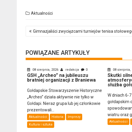
Aktualności
Nawigacja
Gimnazjaliści zwycięzcami turniejów tenisa stołoweg
wpisu
POWIĄZANE ARTYKUŁY
08 sierpnia, 2026
redakcja
0
08 sierpnia,
GSH „Archeo” na jubileuszu
Skutki sil
bratniej organizacji z Braniewa
atmosfery
służba goł
Gołdapskie Stowarzyszenie Historyczne
W dniach 6-7
„Archeo” działa aktywnie nie tylko w
gołdapskim 
Gołdapi. Nieraz grupa lub jej członkowie
spowodowany
prezentowali...
wiatru oraz 
Aktualności
Historia
Imprezy
Aktualności
Kultura i sztuka