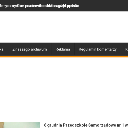
ta służba gołdapskich strażaków
 lekceważył polskie prawo, więc wrócił do swojego kraju
Za nami wyjątkowy dzień pełen mu
ka
Z naszego archiwum
Reklama
Regulamin komentarzy
K
6 grudnia Przedszkole Samorządowe nr 1 w