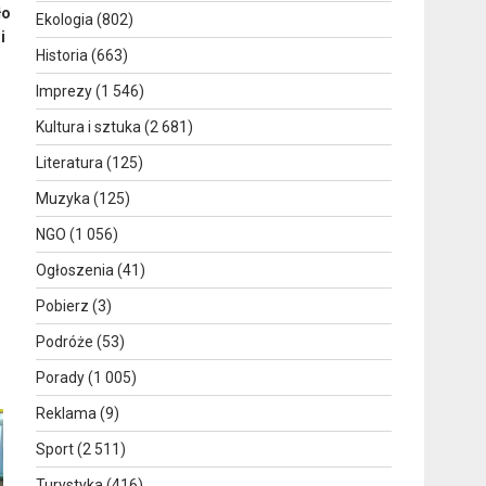
ło
Ekologia
(802)
i
Historia
(663)
Imprezy
(1 546)
Kultura i sztuka
(2 681)
Literatura
(125)
Muzyka
(125)
NGO
(1 056)
Ogłoszenia
(41)
Pobierz
(3)
Podróże
(53)
Porady
(1 005)
Reklama
(9)
Sport
(2 511)
Turystyka
(416)