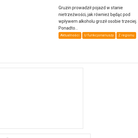
Gruzin prowadził pojazd w stanie
nietrzeźwości, jak również będąc pod
wpływem alkoholu groził osobie trzeciej.
Ponadto...
Aktualności
U funkcjonariuszy
Z regionu