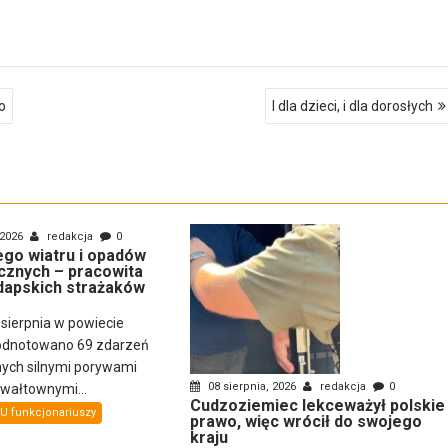
o
I dla dzieci, i dla dorosłych
 2026
redakcja
0
nego wiatru i opadów
cznych – pracowita
dapskich strażaków
 sierpnia w powiecie
odnotowano 69 zdarzeń
ch silnymi porywami
08 sierpnia, 2026
redakcja
0
gwałtownymi...
Cudzoziemiec lekceważył polskie
U funkcjonariuszy
prawo, więc wrócił do swojego
kraju