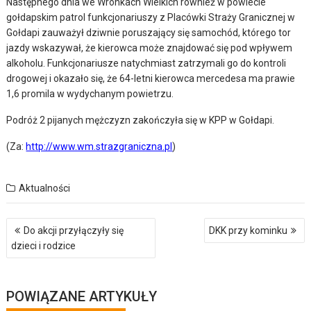
Następnego dnia we Wronkach Wielkich również w powiecie
gołdapskim patrol funkcjonariuszy z Placówki Straży Granicznej w
Gołdapi zauważył dziwnie poruszający się samochód, którego tor
jazdy wskazywał, że kierowca może znajdować się pod wpływem
alkoholu. Funkcjonariusze natychmiast zatrzymali go do kontroli
drogowej i okazało się, że 64-letni kierowca mercedesa ma prawie
1,6 promila w wydychanym powietrzu.
Podróż 2 pijanych mężczyzn zakończyła się w KPP w Gołdapi.
(Za:
http://www.wm.strazgraniczna.pl
)
Aktualności
Nawigacja
Do akcji przyłączyły się
DKK przy kominku
wpisu
dzieci i rodzice
POWIĄZANE ARTYKUŁY