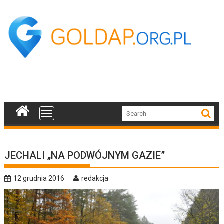
Skip
to
content
JECHALI „NA PODWÓJNYM GAZIE”
12 grudnia 2016
redakcja