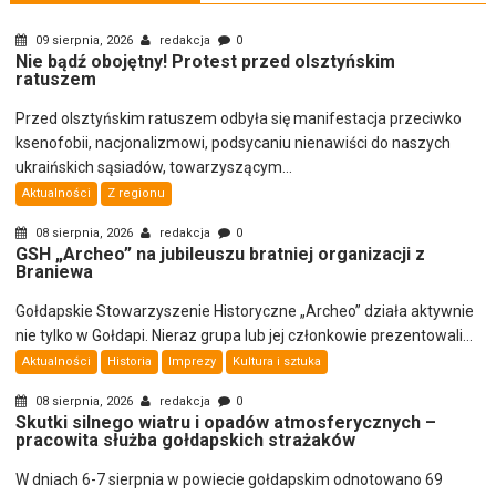
09 sierpnia, 2026
redakcja
0
Nie bądź obojętny! Protest przed olsztyńskim
ratuszem
Przed olsztyńskim ratuszem odbyła się manifestacja przeciwko
ksenofobii, nacjonalizmowi, podsycaniu nienawiści do naszych
ukraińskich sąsiadów, towarzyszącym...
Aktualności
Z regionu
08 sierpnia, 2026
redakcja
0
GSH „Archeo” na jubileuszu bratniej organizacji z
Braniewa
Gołdapskie Stowarzyszenie Historyczne „Archeo” działa aktywnie
nie tylko w Gołdapi. Nieraz grupa lub jej członkowie prezentowali...
Aktualności
Historia
Imprezy
Kultura i sztuka
08 sierpnia, 2026
redakcja
0
Skutki silnego wiatru i opadów atmosferycznych –
pracowita służba gołdapskich strażaków
W dniach 6-7 sierpnia w powiecie gołdapskim odnotowano 69