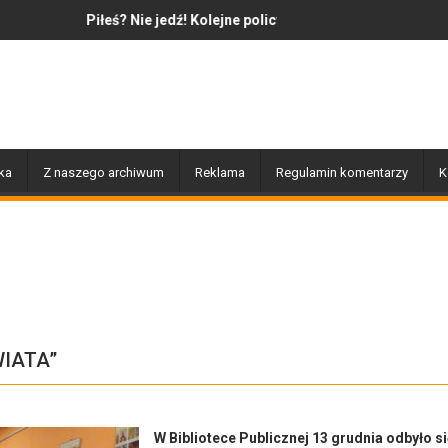
ie jedź! Kolejne policyjne działania „Trzeźwość”
Jazz to nie tylko muzyka – to 
ka
Z naszego archiwum
Reklama
Regulamin komentarzy
K
WIATA”
W Bibliotece Publicznej 13 grudnia odbyło s