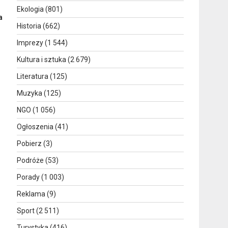
Ekologia
(801)
a
Historia
(662)
Imprezy
(1 544)
Kultura i sztuka
(2 679)
Literatura
(125)
Muzyka
(125)
NGO
(1 056)
Ogłoszenia
(41)
Pobierz
(3)
Podróże
(53)
Porady
(1 003)
Reklama
(9)
Sport
(2 511)
Turystyka
(416)