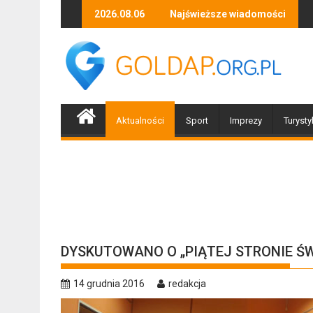
Skip
 wernisaż wystawy Stefana Kierula
Za ciekawość zapłacili 1200 zł
2026.08.06
Najświeższe wiadomości
Piłeś? N
to
content
Aktualności
Sport
Imprezy
Turysty
DYSKUTOWANO O „PIĄTEJ STRONIE Ś
14 grudnia 2016
redakcja