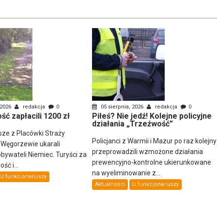
 2026
redakcja
0
05 sierpnia, 2026
redakcja
0
ść zapłacili 1200 zł
Piłeś? Nie jedź! Kolejne policyjne
działania „Trzeźwość”
sze z Placówki Straży
Policjanci z Warmii i Mazur po raz kolejny
 Węgorzewie ukarali
przeprowadzili wzmożone działania
ywateli Niemiec. Turyści za
prewencyjno-kontrolne ukierunkowane
ść i...
na wyeliminowanie z...
U funkcjonariuszy
Aktualności
U funkcjonariuszy