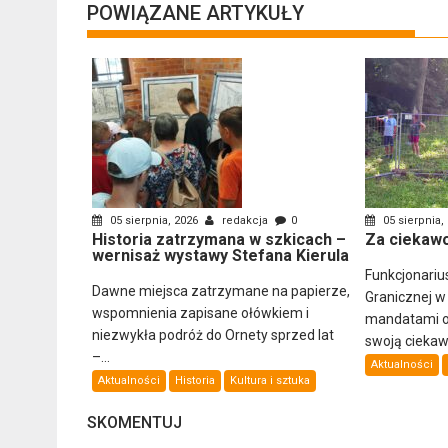
POWIĄZANE ARTYKUŁY
05 sierpnia, 2026
redakcja
0
05 sierpnia,
Historia zatrzymana w szkicach –
Za ciekawo
wernisaż wystawy Stefana Kierula
Funkcjonariu
Dawne miejsca zatrzymane na papierze,
Granicznej w
wspomnienia zapisane ołówkiem i
mandatami ob
niezwykła podróż do Ornety sprzed lat
swoją ciekawo
–...
Aktualności
Aktualności
Historia
Kultura i sztuka
SKOMENTUJ