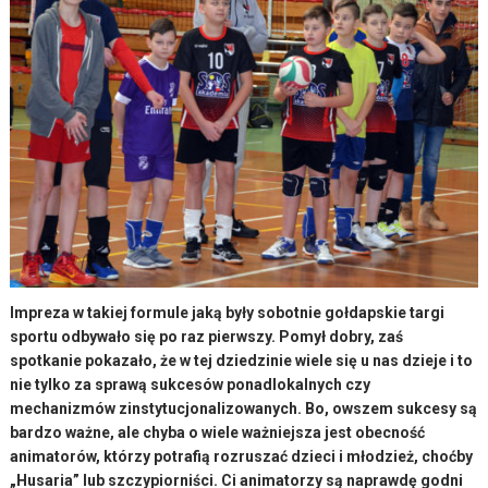
Impreza w takiej formule jaką były sobotnie gołdapskie targi
sportu odbywało się po raz pierwszy. Pomył dobry, zaś
spotkanie pokazało, że w tej dziedzinie wiele się u nas dzieje i to
nie tylko za sprawą sukcesów ponadlokalnych czy
mechanizmów zinstytucjonalizowanych. Bo, owszem sukcesy są
bardzo ważne, ale chyba o wiele ważniejsza jest obecność
animatorów, którzy potrafią rozruszać dzieci i młodzież, choćby
„Husaria” lub szczypiorniści. Ci animatorzy są naprawdę godni