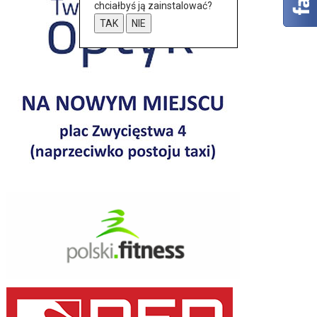
chciałbyś ją zainstalować?
TAK
NIE