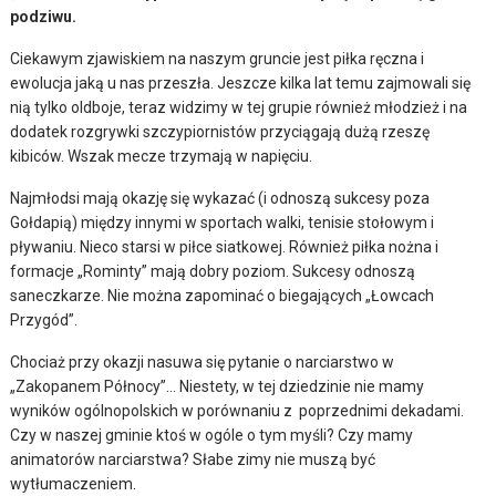
podziwu.
Ciekawym zjawiskiem na naszym gruncie jest piłka ręczna i
ewolucja jaką u nas przeszła. Jeszcze kilka lat temu zajmowali się
nią tylko oldboje, teraz widzimy w tej grupie również młodzież i na
dodatek rozgrywki szczypiornistów przyciągają dużą rzeszę
kibiców. Wszak mecze trzymają w napięciu.
Najmłodsi mają okazję się wykazać (i odnoszą sukcesy poza
Gołdapią) między innymi w sportach walki, tenisie stołowym i
pływaniu. Nieco starsi w piłce siatkowej. Również piłka nożna i
formacje „Rominty” mają dobry poziom. Sukcesy odnoszą
saneczkarze. Nie można zapominać o biegających „Łowcach
Przygód”.
Chociaż przy okazji nasuwa się pytanie o narciarstwo w
„Zakopanem Północy”… Niestety, w tej dziedzinie nie mamy
wyników ogólnopolskich w porównaniu z poprzednimi dekadami.
Czy w naszej gminie ktoś w ogóle o tym myśli? Czy mamy
animatorów narciarstwa? Słabe zimy nie muszą być
wytłumaczeniem.