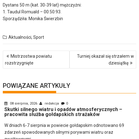
Dystans 50 m (kat. 30-39 lat) mężczyźni:
1. Taudul Romuald – 00:50:93.
Sporządziła: Monika Świerzbin
Aktualności
,
Sport
Nawigacja
Mistrzostwa powiatu
Turniej okazał się strzałem w
wpisu
rozstrzygnięte
dziesiątkę
POWIĄZANE ARTYKUŁY
08 sierpnia, 2026
redakcja
0
Skutki silnego wiatru i opadów atmosferycznych –
pracowita służba gołdapskich strażaków
W dniach 6-7 sierpnia w powiecie gołdapskim odnotowano 69
zdarzeń spowodowanych silnymi porywami wiatru oraz