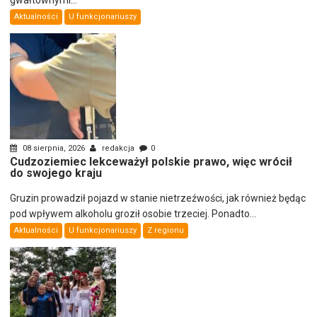
gwałtownymi...
Aktualności
U funkcjonariuszy
08 sierpnia, 2026
redakcja
0
Cudzoziemiec lekceważył polskie prawo, więc wrócił
do swojego kraju
Gruzin prowadził pojazd w stanie nietrzeźwości, jak również będąc
pod wpływem alkoholu groził osobie trzeciej. Ponadto...
Aktualności
U funkcjonariuszy
Z regionu