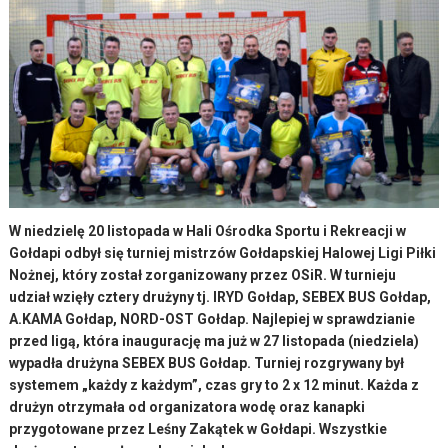
W niedzielę 20 listopada w Hali Ośrodka Sportu i Rekreacji w
Gołdapi odbył się turniej mistrzów Gołdapskiej Halowej Ligi Piłki
Nożnej, który został zorganizowany przez OSiR. W turnieju
udział wzięły cztery drużyny tj. IRYD Gołdap, SEBEX BUS Gołdap,
A.KAMA Gołdap, NORD-OST Gołdap. Najlepiej w sprawdzianie
przed ligą, która inaugurację ma już w 27 listopada (niedziela)
wypadła drużyna SEBEX BUS Gołdap. Turniej rozgrywany był
systemem „każdy z każdym”, czas gry to 2 x 12 minut. Każda z
drużyn otrzymała od organizatora wodę oraz kanapki
przygotowane przez Leśny Zakątek w Gołdapi. Wszystkie