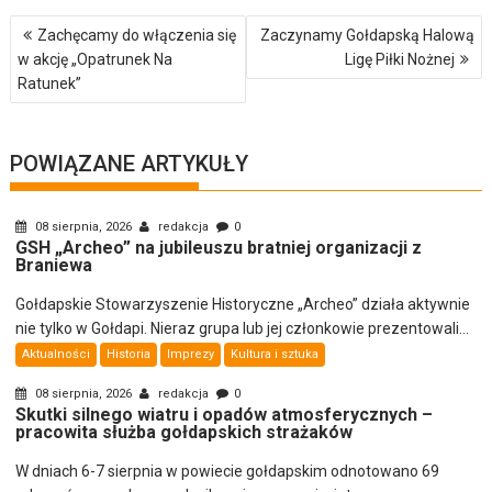
Nawigacja
Zachęcamy do włączenia się
Zaczynamy Gołdapską Halową
wpisu
w akcję „Opatrunek Na
Ligę Piłki Nożnej
Ratunek”
POWIĄZANE ARTYKUŁY
08 sierpnia, 2026
redakcja
0
GSH „Archeo” na jubileuszu bratniej organizacji z
Braniewa
Gołdapskie Stowarzyszenie Historyczne „Archeo” działa aktywnie
nie tylko w Gołdapi. Nieraz grupa lub jej członkowie prezentowali...
Aktualności
Historia
Imprezy
Kultura i sztuka
08 sierpnia, 2026
redakcja
0
Skutki silnego wiatru i opadów atmosferycznych –
pracowita służba gołdapskich strażaków
W dniach 6-7 sierpnia w powiecie gołdapskim odnotowano 69