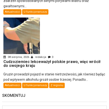
zdarzeń spowodowanych silnymi porywami wiatru oraz
gwałtownymi...
Aktualności
U funkcjonariuszy
08 sierpnia, 2026
redakcja
0
Cudzoziemiec lekceważył polskie prawo, więc wrócił
do swojego kraju
Gruzin prowadził pojazd w stanie nietrzeźwości, jak również będąc
pod wpływem alkoholu groził osobie trzeciej. Ponadto...
Aktualności
U funkcjonariuszy
Z regionu
SKOMENTUJ