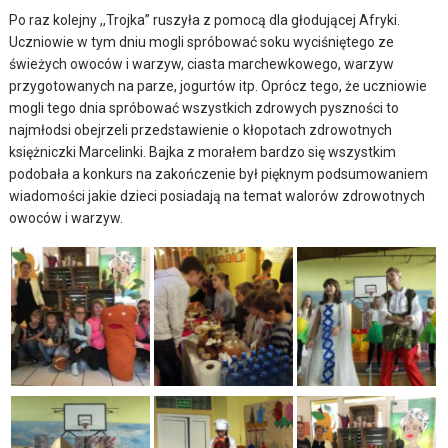
Po raz kolejny ,,Trojka” ruszyła z pomocą dla głodującej Afryki.
Uczniowie w tym dniu mogli spróbować soku wyciśniętego ze
świeżych owoców i warzyw, ciasta marchewkowego, warzyw
przygotowanych na parze, jogurtów itp. Oprócz tego, że uczniowie
mogli tego dnia spróbować wszystkich zdrowych pyszności to
najmłodsi obejrzeli przedstawienie o kłopotach zdrowotnych
księżniczki Marcelinki. Bajka z morałem bardzo się wszystkim
podobała a konkurs na zakończenie był pięknym podsumowaniem
wiadomości jakie dzieci posiadają na temat walorów zdrowotnych
owoców i warzyw.