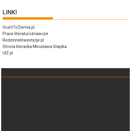
LINKI
GruntToZiemia.pl
Prace literaturoznawcze
RodzinneInwestycje.pl
Strona literacka Mirosława Słapika
UIZ.pl