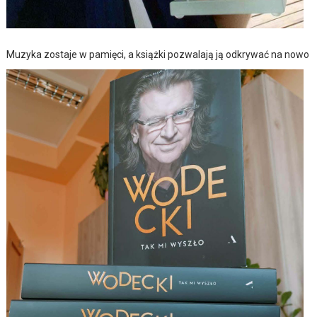
Muzyka zostaje w pamięci, a książki pozwalają ją odkrywać na nowo