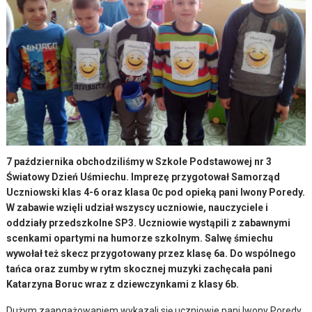
7 października obchodziliśmy w Szkole Podstawowej nr 3
Światowy Dzień Uśmiechu. Imprezę przygotował Samorząd
Uczniowski klas 4-6 oraz klasa 0c pod opieką pani Iwony Poredy.
W zabawie wzięli udział wszyscy uczniowie, nauczyciele i
oddziały przedszkolne SP3. Uczniowie wystąpili z zabawnymi
scenkami opartymi na humorze szkolnym. Salwę śmiechu
wywołał też skecz przygotowany przez klasę 6a. Do wspólnego
tańca oraz zumby w rytm skocznej muzyki zachęcała pani
Katarzyna Boruc wraz z dziewczynkami z klasy 6b.
Dużym zaangażowaniem wykazali się uczniowie pani Iwony Poredy,