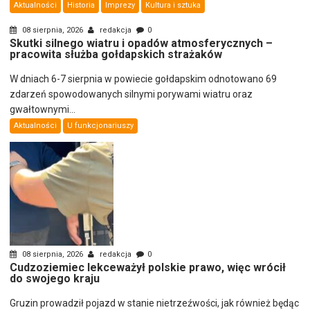
Aktualności
Historia
Imprezy
Kultura i sztuka
08 sierpnia, 2026
redakcja
0
Skutki silnego wiatru i opadów atmosferycznych –
pracowita służba gołdapskich strażaków
W dniach 6-7 sierpnia w powiecie gołdapskim odnotowano 69
zdarzeń spowodowanych silnymi porywami wiatru oraz
gwałtownymi...
Aktualności
U funkcjonariuszy
08 sierpnia, 2026
redakcja
0
Cudzoziemiec lekceważył polskie prawo, więc wrócił
do swojego kraju
Gruzin prowadził pojazd w stanie nietrzeźwości, jak również będąc