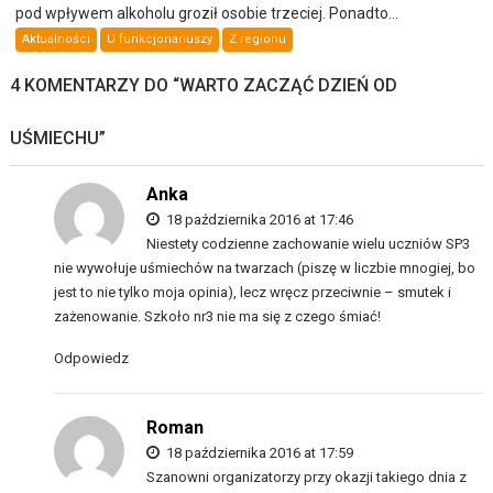
pod wpływem alkoholu groził osobie trzeciej. Ponadto...
Aktualności
U funkcjonariuszy
Z regionu
4 KOMENTARZY DO “
WARTO ZACZĄĆ DZIEŃ OD
UŚMIECHU
”
Anka
18 października 2016 at 17:46
Niestety codzienne zachowanie wielu uczniów SP3
nie wywołuje uśmiechów na twarzach (piszę w liczbie mnogiej, bo
jest to nie tylko moja opinia), lecz wręcz przeciwnie – smutek i
zażenowanie. Szkoło nr3 nie ma się z czego śmiać!
Odpowiedz
Roman
18 października 2016 at 17:59
Szanowni organizatorzy przy okazji takiego dnia z