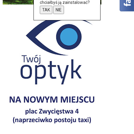
chciałbyś ją zainstalować?
TAK
NIE