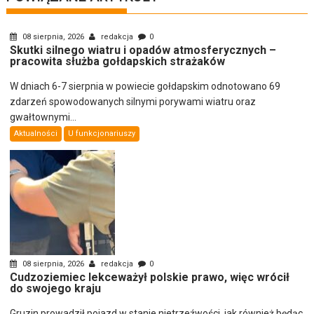
08 sierpnia, 2026
redakcja
0
Skutki silnego wiatru i opadów atmosferycznych –
pracowita służba gołdapskich strażaków
W dniach 6-7 sierpnia w powiecie gołdapskim odnotowano 69
zdarzeń spowodowanych silnymi porywami wiatru oraz
gwałtownymi...
Aktualności
U funkcjonariuszy
08 sierpnia, 2026
redakcja
0
Cudzoziemiec lekceważył polskie prawo, więc wrócił
do swojego kraju
Gruzin prowadził pojazd w stanie nietrzeźwości, jak również będąc