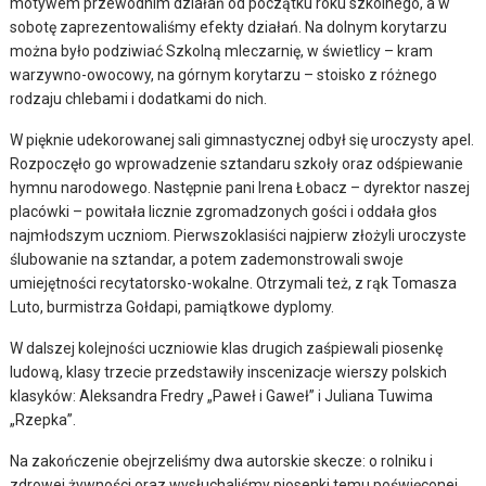
motywem przewodnim działań od początku roku szkolnego, a w
sobotę zaprezentowaliśmy efekty działań. Na dolnym korytarzu
można było podziwiać Szkolną mleczarnię, w świetlicy – kram
warzywno-owocowy, na górnym korytarzu – stoisko z różnego
rodzaju chlebami i dodatkami do nich.
W pięknie udekorowanej sali gimnastycznej odbył się uroczysty apel.
Rozpoczęło go wprowadzenie sztandaru szkoły oraz odśpiewanie
hymnu narodowego. Następnie pani Irena Łobacz – dyrektor naszej
placówki – powitała licznie zgromadzonych gości i oddała głos
najmłodszym uczniom. Pierwszoklasiści najpierw złożyli uroczyste
ślubowanie na sztandar, a potem zademonstrowali swoje
umiejętności recytatorsko-wokalne. Otrzymali też, z rąk Tomasza
Luto, burmistrza Gołdapi, pamiątkowe dyplomy.
W dalszej kolejności uczniowie klas drugich zaśpiewali piosenkę
ludową, klasy trzecie przedstawiły inscenizacje wierszy polskich
klasyków: Aleksandra Fredry „Paweł i Gaweł” i Juliana Tuwima
„Rzepka”.
Na zakończenie obejrzeliśmy dwa autorskie skecze: o rolniku i
zdrowej żywności oraz wysłuchaliśmy piosenki temu poświęconej.