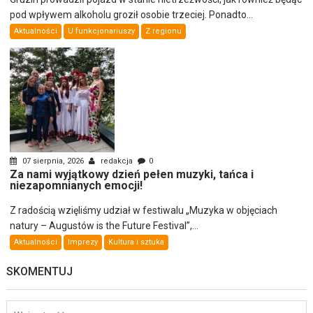
pod wpływem alkoholu groził osobie trzeciej. Ponadto...
Aktualności
U funkcjonariuszy
Z regionu
07 sierpnia, 2026
redakcja
0
Za nami wyjątkowy dzień pełen muzyki, tańca i
niezapomnianych emocji!
Z radością wzięliśmy udział w festiwalu „Muzyka w objęciach
natury – Augustów is the Future Festival”,...
Aktualności
Imprezy
Kultura i sztuka
SKOMENTUJ