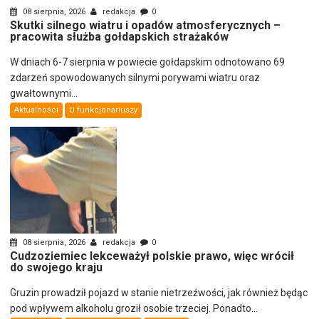
08 sierpnia, 2026
redakcja
0
Skutki silnego wiatru i opadów atmosferycznych –
pracowita służba gołdapskich strażaków
W dniach 6-7 sierpnia w powiecie gołdapskim odnotowano 69
zdarzeń spowodowanych silnymi porywami wiatru oraz
gwałtownymi...
Aktualności
U funkcjonariuszy
08 sierpnia, 2026
redakcja
0
Cudzoziemiec lekceważył polskie prawo, więc wrócił
do swojego kraju
Gruzin prowadził pojazd w stanie nietrzeźwości, jak również będąc
pod wpływem alkoholu groził osobie trzeciej. Ponadto...