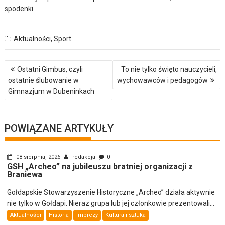
spodenki.
Aktualności
,
Sport
Nawigacja
Ostatni Gimbus, czyli
To nie tylko święto nauczycieli,
wpisu
ostatnie ślubowanie w
wychowawców i pedagogów
Gimnazjum w Dubeninkach
POWIĄZANE ARTYKUŁY
08 sierpnia, 2026
redakcja
0
GSH „Archeo” na jubileuszu bratniej organizacji z
Braniewa
Gołdapskie Stowarzyszenie Historyczne „Archeo” działa aktywnie
nie tylko w Gołdapi. Nieraz grupa lub jej członkowie prezentowali...
Aktualności
Historia
Imprezy
Kultura i sztuka