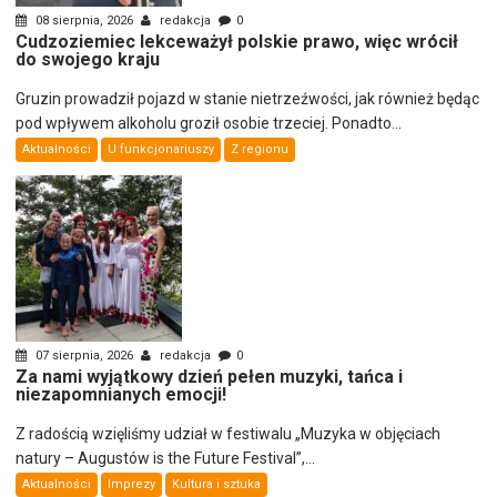
08 sierpnia, 2026
redakcja
0
Cudzoziemiec lekceważył polskie prawo, więc wrócił
do swojego kraju
Gruzin prowadził pojazd w stanie nietrzeźwości, jak również będąc
pod wpływem alkoholu groził osobie trzeciej. Ponadto...
Aktualności
U funkcjonariuszy
Z regionu
07 sierpnia, 2026
redakcja
0
Za nami wyjątkowy dzień pełen muzyki, tańca i
niezapomnianych emocji!
Z radością wzięliśmy udział w festiwalu „Muzyka w objęciach
natury – Augustów is the Future Festival”,...
Aktualności
Imprezy
Kultura i sztuka