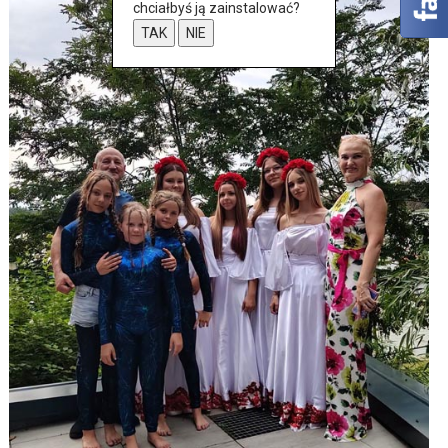
chciałbyś ją zainstalować?
TAK
NIE