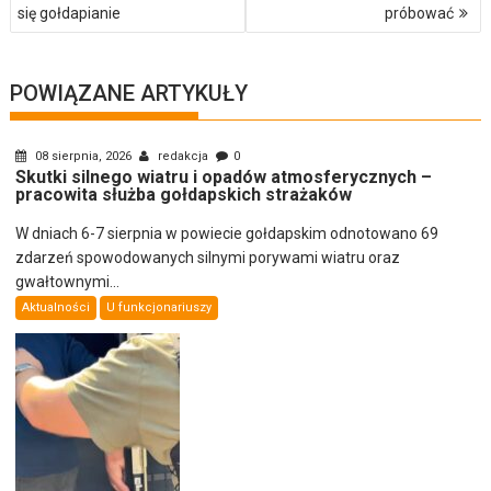
wpisu
się gołdapianie
próbować
POWIĄZANE ARTYKUŁY
08 sierpnia, 2026
redakcja
0
Skutki silnego wiatru i opadów atmosferycznych –
pracowita służba gołdapskich strażaków
W dniach 6-7 sierpnia w powiecie gołdapskim odnotowano 69
zdarzeń spowodowanych silnymi porywami wiatru oraz
gwałtownymi...
Aktualności
U funkcjonariuszy