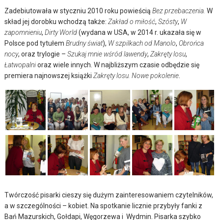
Zadebiutowała w styczniu 2010 roku powieścią
Bez przebaczenia.
W
skład jej dorobku wchodzą także:
Zakład o miłość
,
Szósty
,
W
zapomnieniu
,
Dirty World
(wydana w USA, w 2014 r. ukazała się w
Polsce pod tytułem
Brudny świat
),
W szpilkach od Manolo
,
Obrońca
nocy
, oraz trylogie –
Szukaj mnie wśród lawendy
,
Zakręty losu
,
Łatwopalni
oraz wiele innych. W najbliższym czasie odbędzie się
premiera najnowszej książki
Zakręty losu. Nowe pokolenie
.
Twórczość pisarki cieszy się dużym zainteresowaniem czytelników,
a w szczególności – kobiet. Na spotkanie licznie przybyły fanki z
Bań Mazurskich, Gołdapi, Węgorzewa i Wydmin. Pisarka szybko