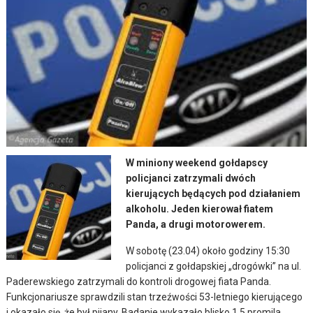
W miniony weekend gołdapscy
policjanci zatrzymali dwóch
kierujących będących pod działaniem
alkoholu. Jeden kierował fiatem
Panda, a drugi motorowerem.
W sobotę (23.04) około godziny 15:30
policjanci z gołdapskiej „drogówki” na ul.
Paderewskiego zatrzymali do kontroli drogowej fiata Panda.
Funkcjonariusze sprawdzili stan trzeźwości 53-letniego kierującego
i okazało się, że był pijany. Badanie wykazało blisko 1,5 promila