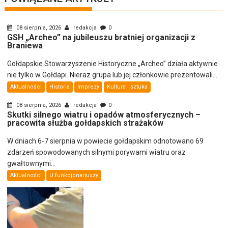
08 sierpnia, 2026
redakcja
0
GSH „Archeo” na jubileuszu bratniej organizacji z
Braniewa
Gołdapskie Stowarzyszenie Historyczne „Archeo” działa aktywnie
nie tylko w Gołdapi. Nieraz grupa lub jej członkowie prezentowali...
Aktualności
Historia
Imprezy
Kultura i sztuka
08 sierpnia, 2026
redakcja
0
Skutki silnego wiatru i opadów atmosferycznych –
pracowita służba gołdapskich strażaków
W dniach 6-7 sierpnia w powiecie gołdapskim odnotowano 69
zdarzeń spowodowanych silnymi porywami wiatru oraz
gwałtownymi...
Aktualności
U funkcjonariuszy