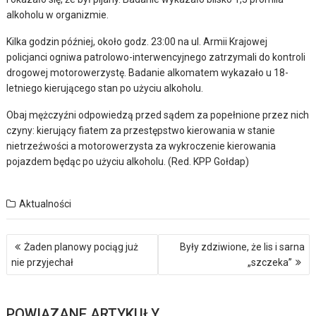
alkoholu w organizmie.
Kilka godzin później, około godz. 23:00 na ul. Armii Krajowej
policjanci ogniwa patrolowo-interwencyjnego zatrzymali do kontroli
drogowej motorowerzystę. Badanie alkomatem wykazało u 18-
letniego kierującego stan po użyciu alkoholu.
Obaj mężczyźni odpowiedzą przed sądem za popełnione przez nich
czyny: kierujący fiatem za przestępstwo kierowania w stanie
nietrzeźwości a motorowerzysta za wykroczenie kierowania
pojazdem będąc po użyciu alkoholu. (Red. KPP Gołdap)
Aktualności
Nawigacja
Żaden planowy pociąg już
Były zdziwione, że lis i sarna
wpisu
nie przyjechał
„szczeka”
POWIĄZANE ARTYKUŁY