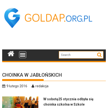
Skip
to
content
CHOINKA W JABŁOŃSKICH
9 lutego 2016
redakcja
W sobotę25 stycznia odbyła się
choinka szkolna w Szkole