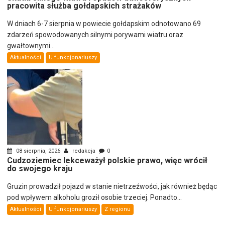
pracowita służba gołdapskich strażaków
W dniach 6-7 sierpnia w powiecie gołdapskim odnotowano 69
zdarzeń spowodowanych silnymi porywami wiatru oraz
gwałtownymi...
Aktualności
U funkcjonariuszy
08 sierpnia, 2026
redakcja
0
Cudzoziemiec lekceważył polskie prawo, więc wrócił
do swojego kraju
Gruzin prowadził pojazd w stanie nietrzeźwości, jak również będąc
pod wpływem alkoholu groził osobie trzeciej. Ponadto...
Aktualności
U funkcjonariuszy
Z regionu