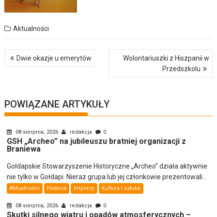
Aktualności
Nawigacja
Dwie okazje u emerytów
Wolontariuszki z Hiszpanii w
wpisu
Przedszkolu
POWIĄZANE ARTYKUŁY
08 sierpnia, 2026
redakcja
0
GSH „Archeo” na jubileuszu bratniej organizacji z
Braniewa
Gołdapskie Stowarzyszenie Historyczne „Archeo” działa aktywnie
nie tylko w Gołdapi. Nieraz grupa lub jej członkowie prezentowali...
Aktualności
Historia
Imprezy
Kultura i sztuka
08 sierpnia, 2026
redakcja
0
Skutki silnego wiatru i opadów atmosferycznych –