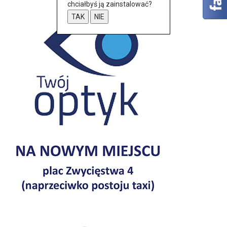
chciałbyś ją zainstalować?
TAK
NIE