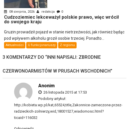
08 sierpnia, 2026
redakcja
0
Cudzoziemiec lekceważył polskie prawo, więc wrócił
do swojego kraju
Gruzin prowadził pojazd w stanie nietrzeźwości, jak również będąc
pod wpływem alkoholu groził osobie trzeciej. Ponadto...
Aktualności
U funkcjonariuszy
Z regionu
3 KOMENTARZY DO “
INNI NAPISALI: ZBRODNIE
CZERWONOARMISTÓW W PRUSACH WSCHODNICH
”
Anonim
26 listopada 2015 at 17:53
Podobny artykuł:
http://kobieta.wp.pl/kat,65524,title,Zakonnice-zameczone-przez-
radzieckich-zolnierzy,wid,18001527,wiadomosc.html?
ticaid=116032
Odpowiedz