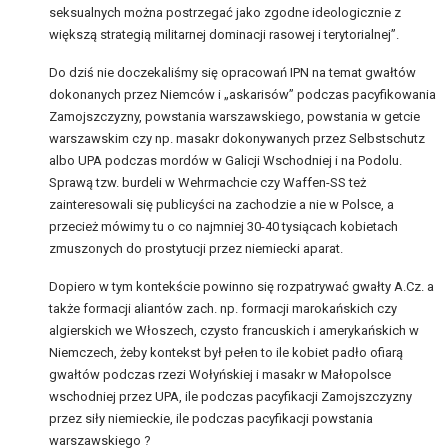
seksualnych można postrzegać jako zgodne ideologicznie z
większą strategią militarnej dominacji rasowej i terytorialnej”.
Do dziś nie doczekaliśmy się opracowań IPN na temat gwałtów
dokonanych przez Niemców i „askarisów” podczas pacyfikowania
Zamojszczyzny, powstania warszawskiego, powstania w getcie
warszawskim czy np. masakr dokonywanych przez Selbstschutz
albo UPA podczas mordów w Galicji Wschodniej i na Podolu.
Sprawą tzw. burdeli w Wehrmachcie czy Waffen-SS też
zainteresowali się publicyści na zachodzie a nie w Polsce, a
przecież mówimy tu o co najmniej 30-40 tysiącach kobietach
zmuszonych do prostytucji przez niemiecki aparat.
Dopiero w tym kontekście powinno się rozpatrywać gwałty A.Cz. a
także formacji aliantów zach. np. formacji marokańskich czy
algierskich we Włoszech, czysto francuskich i amerykańskich w
Niemczech, żeby kontekst był pełen to ile kobiet padło ofiarą
gwałtów podczas rzezi Wołyńskiej i masakr w Małopolsce
wschodniej przez UPA, ile podczas pacyfikacji Zamojszczyzny
przez siły niemieckie, ile podczas pacyfikacji powstania
warszawskiego ?