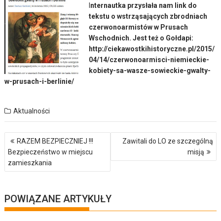
I
nternautka przysłała nam link do
tekstu o wstrząsających zbrodniach
czerwonoarmistów w Prusach
Wschodnich. Jest też o Gołdapi:
http://ciekawostkihistoryczne.pl/2015/
04/14/czerwonoarmisci-niemieckie-
kobiety-sa-wasze-sowieckie-gwalty-
w-prusach-i-berlinie/
Aktualności
Nawigacja
RAZEM BEZPIECZNIEJ !!!
Zawitali do LO ze szczególną
wpisu
Bezpieczeństwo w miejscu
misją
zamieszkania
POWIĄZANE ARTYKUŁY