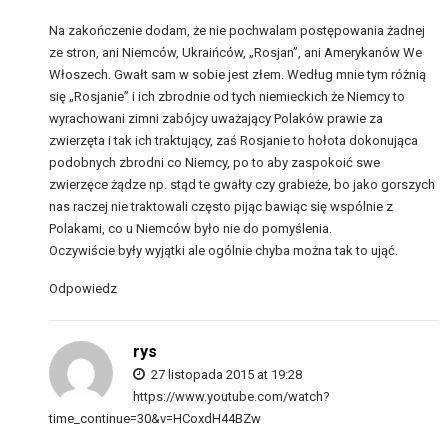
Na zakończenie dodam, że nie pochwalam postępowania żadnej
ze stron, ani Niemców, Ukraińców, „Rosjan”, ani Amerykanów We
Włoszech. Gwałt sam w sobie jest złem. Według mnie tym różnią
się „Rosjanie” i ich zbrodnie od tych niemieckich że Niemcy to
wyrachowani zimni zabójcy uważający Polaków prawie za
zwierzęta i tak ich traktujący, zaś Rosjanie to hołota dokonująca
podobnych zbrodni co Niemcy, po to aby zaspokoić swe
zwierzęce żądze np. stąd te gwałty czy grabieże, bo jako gorszych
nas raczej nie traktowali często pijąc bawiąc się wspólnie z
Polakami, co u Niemców było nie do pomyślenia.
Oczywiście były wyjątki ale ogólnie chyba można tak to ująć.
Odpowiedz
rys
27 listopada 2015 at 19:28
https://www.youtube.com/watch?
time_continue=30&v=HCoxdH44BZw