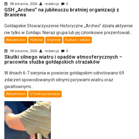
08 sierpnia, 2026
redakcja
0
GSH „Archeo” na jubileuszu bratniej organizacji z
Braniewa
Gołdapskie Stowarzyszenie Historyczne „Archeo” działa aktywnie
nie tylko w Gołdapi. Nieraz grupa lub jej członkowie prezentowali...
Aktualności
Historia
Imprezy
Kultura i sztuka
08 sierpnia, 2026
redakcja
0
Skutki silnego wiatru i opadów atmosferycznych –
pracowita służba gołdapskich strażaków
W dniach 6-7 sierpnia w powiecie gołdapskim odnotowano 69
zdarzeń spowodowanych silnymi porywami wiatru oraz
gwałtownymi...
Aktualności
U funkcjonariuszy