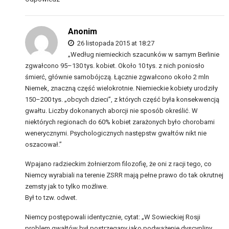
Anonim
26 listopada 2015 at 18:27
„Według niemieckich szacunków w samym Berlinie
zgwałcono 95–130 tys. kobiet. Około 10 tys. z nich poniosło
śmierć, głównie samobójczą. Łącznie zgwałcono około 2 mln
Niemek, znaczną część wielokrotnie. Niemieckie kobiety urodziły
150–200 tys. „obcych dzieci”, z których część była konsekwencją
gwałtu. Liczby dokonanych aborcji nie sposób określić. W
niektórych regionach do 60% kobiet zarażonych było chorobami
wenerycznymi. Psychologicznych następstw gwałtów nikt nie
oszacował.”
Wpajano radzieckim żołnierzom filozofię, że oni z racji tego, co
Niemcy wyrabiali na terenie ZSRR mają pełne prawo do tak okrutnej
zemsty jak to tylko możliwe.
Był to tzw. odwet.
Niemcy postępowali identycznie, cytat: „W Sowieckiej Rosji
problem gwałtów był postrzegany jako podważenie dyscypliny