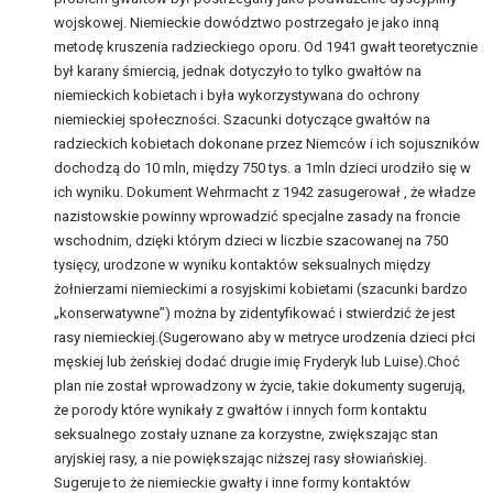
wojskowej. Niemieckie dowództwo postrzegało je jako inną
metodę kruszenia radzieckiego oporu. Od 1941 gwałt teoretycznie
był karany śmiercią, jednak dotyczyło to tylko gwałtów na
niemieckich kobietach i była wykorzystywana do ochrony
niemieckiej społeczności. Szacunki dotyczące gwałtów na
radzieckich kobietach dokonane przez Niemców i ich sojuszników
dochodzą do 10 mln, między 750 tys. a 1mln dzieci urodziło się w
ich wyniku. Dokument Wehrmacht z 1942 zasugerował , że władze
nazistowskie powinny wprowadzić specjalne zasady na froncie
wschodnim, dzięki którym dzieci w liczbie szacowanej na 750
tysięcy, urodzone w wyniku kontaktów seksualnych między
żołnierzami niemieckimi a rosyjskimi kobietami (szacunki bardzo
„konserwatywne”) można by zidentyfikować i stwierdzić że jest
rasy niemieckiej.(Sugerowano aby w metryce urodzenia dzieci płci
męskiej lub żeńskiej dodać drugie imię Fryderyk lub Luise).Choć
plan nie został wprowadzony w życie, takie dokumenty sugerują,
że porody które wynikały z gwałtów i innych form kontaktu
seksualnego zostały uznane za korzystne, zwiększając stan
aryjskiej rasy, a nie powiększając niższej rasy słowiańskiej.
Sugeruje to że niemieckie gwałty i inne formy kontaktów