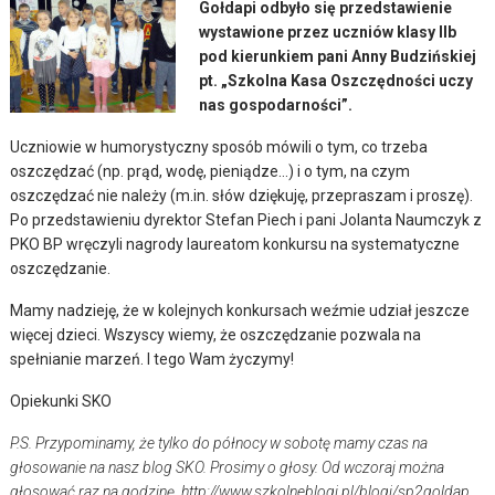
Gołdapi odbyło się przedstawienie
wystawione przez uczniów klasy IIb
pod kierunkiem pani Anny Budzińskiej
pt. „Szkolna Kasa Oszczędności uczy
nas gospodarności”.
Uczniowie w humorystyczny sposób mówili o tym, co trzeba
oszczędzać (np. prąd, wodę, pieniądze…) i o tym, na czym
oszczędzać nie należy (m.in. słów dziękuję, przepraszam i proszę).
Po przedstawieniu dyrektor Stefan Piech i pani Jolanta Naumczyk z
PKO BP wręczyli nagrody laureatom konkursu na systematyczne
oszczędzanie.
Mamy nadzieję, że w kolejnych konkursach weźmie udział jeszcze
więcej dzieci. Wszyscy wiemy, że oszczędzanie pozwala na
spełnianie marzeń. I tego Wam życzymy!
Opiekunki SKO
P.S. Przypominamy, że tylko do północy w sobotę mamy czas na
głosowanie na nasz blog SKO. Prosimy o głosy. Od wczoraj można
głosować raz na godzinę. http://www.szkolneblogi.pl/blogi/sp2goldap