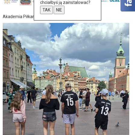
chciałbyś ją zainstalować?
TAK
NIE
Akademia Piłkarska nie próżnuje