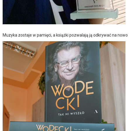
Muzyka zostaje w pamięci, a książki pozwalają ją odkrywać na nowo