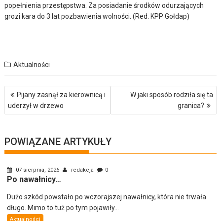
popełnienia przestępstwa. Za posiadanie środków odurzających
grozi kara do 3 lat pozbawienia wolności. (Red. KPP Gołdap)
Aktualności
Nawigacja
Pijany zasnął za kierownicą i
W jaki sposób rodziła się ta
wpisu
uderzył w drzewo
granica?
POWIĄZANE ARTYKUŁY
07 sierpnia, 2026
redakcja
0
Po nawałnicy…
Dużo szkód powstało po wczorajszej nawałnicy, która nie trwała
długo. Mimo to tuż po tym pojawiły...
Aktualności