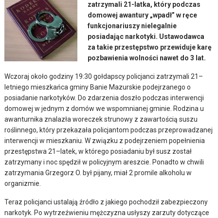
zatrzymali 21-latka, który podczas
domowej awantury „wpadł” w ręce
funkcjonariuszy nielegalnie
posiadając narkotyki. Ustawodawca
za takie przestępstwo przewiduje karę
pozbawienia wolności nawet do 3 lat.
Wczoraj około godziny 19:30 gołdapscy policjanci zatrzymali 21–
letniego mieszkańca gminy Banie Mazurskie podejrzanego o
posiadanie narkotyków. Do zdarzenia doszło podczas interwencji
domowej w jednym z domów we wspomnianej gminie. Rodzina u
awanturnika znalazła woreczek strunowy z zawartością suszu
roślinnego, który przekazała policjantom podczas przeprowadzanej
interwencji w mieszkaniu. W związku z podejrzeniem popełnienia
przestępstwa 21–latek, w którego posiadaniu był susz został
zatrzymany i noc spędził w policyjnym areszcie. Ponadto w chwili
zatrzymania Grzegorz O. był pijany, miał 2 promile alkoholu w
organizmie.
Teraz policjanci ustalają źródło z jakiego pochodził zabezpieczony
narkotyk. Po wytrzeźwieniu mężczyzna usłyszy zarzuty dotyczące