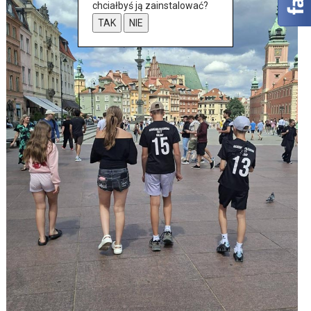
chciałbyś ją zainstalować?
TAK
NIE