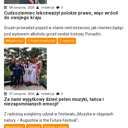
08 sierpnia, 2026
redakcja
0
Cudzoziemiec lekceważył polskie prawo, więc wrócił
do swojego kraju
Gruzin prowadził pojazd w stanie nietrzeźwości, jak również będąc
pod wpływem alkoholu groził osobie trzeciej. Ponadto...
Aktualności
U funkcjonariuszy
Z regionu
07 sierpnia, 2026
redakcja
0
Za nami wyjątkowy dzień pełen muzyki, tańca i
niezapomnianych emocji!
Z radością wzięliśmy udział w festiwalu „Muzyka w objęciach
natury – Augustów is the Future Festival”,...
Aktualności
Imprezy
Kultura i sztuka