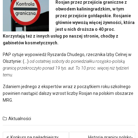
Rosjan przez przejścia graniczne z
obwodem kaliningradzkim, w tym
przez przejście gołdapskie. Rosjanie
głównie wywożą więcej żywności, która
jest u nich droższa o 40 proc.
Korzystają też z innych usług po naszej stronie, choćby z
gabinetów kosmetycznych.
PAP cytuje wypowiedź Ryszarda Chudego, rzecznika Izby Celnej w
Olsztynie: (…)
od ostatniej soboty do poniedziałku rosyjsko-polską
granicę przekroczyło ponad 19 tys. aut. To 10 proc. więcej niż tydzień
temu.
Zdaniem jednego z ekspertów wraz z początkiem roku szkolnego
powinien nastąpić dalszy wzrost liczby Rosjan na polskim obszarze
MRG.
Aktualności
Nawigacja
Konkurs na najładniejszy
Historia granicy polsko-