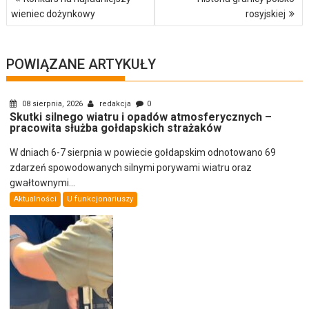
wpisu
wieniec dożynkowy
rosyjskiej
POWIĄZANE ARTYKUŁY
08 sierpnia, 2026
redakcja
0
Skutki silnego wiatru i opadów atmosferycznych –
pracowita służba gołdapskich strażaków
W dniach 6-7 sierpnia w powiecie gołdapskim odnotowano 69
zdarzeń spowodowanych silnymi porywami wiatru oraz
gwałtownymi...
Aktualności
U funkcjonariuszy