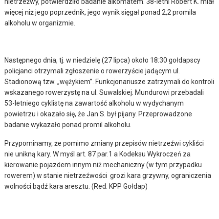
nietrzeźwy, potwierdziło badanie alkomatem. 38-letni Robert K. miał
więcej niż jego poprzednik, jego wynik sięgał ponad 2,2 promila
alkoholu w organizmie.
Następnego dnia, tj. w niedzielę (27 lipca) około 18:30 gołdapscy
policjanci otrzymali zgłoszenie o rowerzyście jadącym ul.
Stadionową tzw. „wężykiem”. Funkcjonariusze zatrzymali do kontroli
wskazanego rowerzystę na ul. Suwalskiej. Mundurowi przebadali
53-letniego cyklistę na zawartość alkoholu w wydychanym
powietrzu i okazało się, że Jan S. był pijany. Przeprowadzone
badanie wykazało ponad promil alkoholu.
Przypominamy, że pomimo zmiany przepisów nietrzeźwi cykliści
nie unikną kary. W myśl art. 87 par.1 a Kodeksu Wykroczeń za
kierowanie pojazdem innym niż mechaniczny (w tym przypadku
rowerem) w stanie nietrzeźwości grozi kara grzywny, ograniczenia
wolności bądź kara aresztu. (Red. KPP Gołdap)