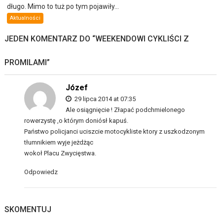
długo. Mimo to tuż po tym pojawiły...
Aktualności
JEDEN KOMENTARZ DO “
WEEKENDOWI CYKLIŚCI Z
PROMILAMI
”
Józef
29 lipca 2014 at 07:35
Ale osiągnięcie ! Złapać podchmielonego
rowerzystę ,o którym doniósł kapuś.
Państwo policjanci uciszcie motocykliste ktory z uszkodzonym
tłumnikiem wyje jeżdżąc
wokoł Placu Zwycięstwa.
Odpowiedz
SKOMENTUJ