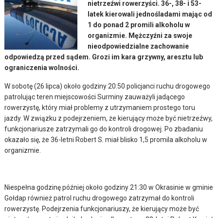
nietrzeźwi rowerzyści. 36-, 38- i 53-
latek kierowali jednośladami mając od
1 do ponad 2 promili alkoholu w
organizmie. Mężczyźni za swoje
nieodpowiedzialne zachowanie
odpowiedzą przed sądem. Grozi im kara grzywny, aresztu lub
ograniczenia wolności.
W sobotę (26 lipca) około godziny 20:50 policjanci ruchu drogowego
patrolując teren miejscowości Surminy zauważyli jadącego
rowerzystę, który miał problemy z utrzymaniem prostego toru
jazdy. W związku z podejrzeniem, że kierujący może być nietrzeźwy,
funkcjonariusze zatrzymali go do kontroli drogowej. Po zbadaniu
okazało się, że 36-letni Robert S. miał blisko 1,5 promila alkoholu w
organizmie.
Niespełna godzinę później około godziny 21:30 w Okrasinie w gminie
Gołdap również patrol ruchu drogowego zatrzymał do kontroli
rowerzystę. Podejrzenia funkcjonariuszy, że kierujący może być