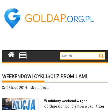
Skip
to
content
WEEKENDOWI CYKLIŚCI Z PROMILAMI
28 lipca 2014
redakcja
W miniony weekend w ręce
gołdapskich policjantów wpadli trzej