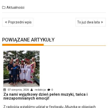
Aktualności
Nawigacja
Poprzedni wpis
To już dwa lata
wpisu
POWIĄZANE ARTYKUŁY
07 sierpnia, 2026
redakcja
0
Za nami wyjątkowy dzień pełen muzyki, tańca i
niezapomnianych emocji!
Z radością wzięliśmy udział w festiwalu „Muzyka w objęciach