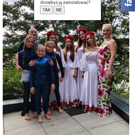
chciałbyś ją zainstalować?
TAK
NIE