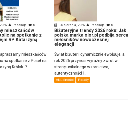
 2026
redakcja
0
06 sierpnia, 2026
redakcja
0
y mieszkańców
Biżuteryjne trendy 2026 roku: Jak
kolic na spotkanie z
polska marka olor.pl podbija serc
ejm RP Katarzyną
miłośników nowoczesnej
elegancji
zapraszamy mieszkańców
Świat biżuterii dynamicznie ewoluuje, a
lic na spotkanie z Poseł na
rok 2026 przynosi wyraźny zwrot w
zyną Królak. 7...
stronę unikalnego wzornictwa,
autentyczności i...
Aktualności
Porady