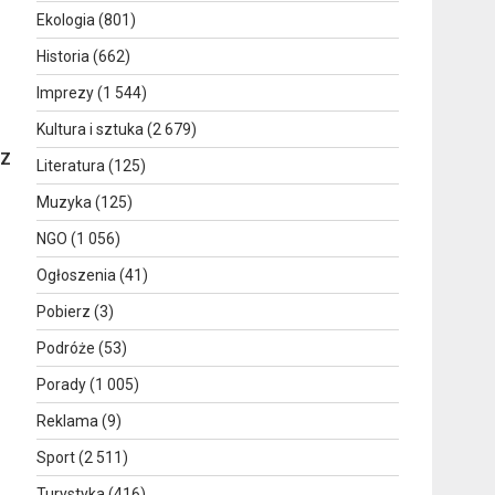
Ekologia
(801)
Historia
(662)
Imprezy
(1 544)
Kultura i sztuka
(2 679)
„Z
Literatura
(125)
Muzyka
(125)
NGO
(1 056)
Ogłoszenia
(41)
Pobierz
(3)
Podróże
(53)
Porady
(1 005)
Reklama
(9)
Sport
(2 511)
Turystyka
(416)