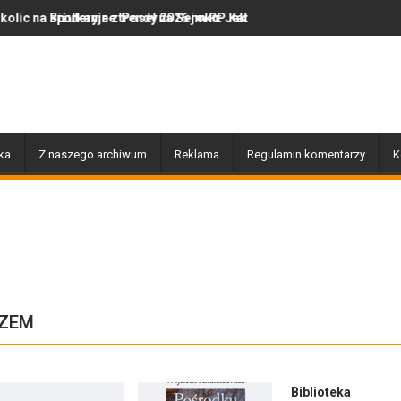
z Poseł na Sejm RP Katarzyną Królak
ne trendy 2026 roku: Jak polska marka olor.pl podbija serca miłośn
Dobiegły końca prace związane
ka
Z naszego archiwum
Reklama
Regulamin komentarzy
K
RZEM
Biblioteka