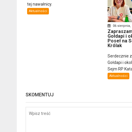
tej nawałnicy.
Aktualności
06 sierpnia,
Zapraszam
Gołdapi i o
Poseł na S
Królak
Serdecznie 
Gołdapi i oko
Sejm RP Katar
Aktualności
SKOMENTUJ