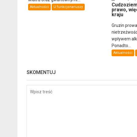
Cudzoziemi
Aktualności
U funkcjonariuszy
prawo, wię
kraju
Gruzin prowa
nietrzeźwośc
wpływem alkoh
Ponadto...
Aktualności
SKOMENTUJ