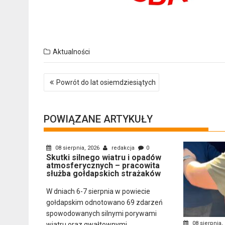
Aktualności
Nawigacja
Powrót do lat osiemdziesiątych
wpisu
POWIĄZANE ARTYKUŁY
08 sierpnia, 2026
redakcja
0
Skutki silnego wiatru i opadów
atmosferycznych – pracowita
służba gołdapskich strażaków
W dniach 6-7 sierpnia w powiecie
gołdapskim odnotowano 69 zdarzeń
spowodowanych silnymi porywami
08 sierpnia,
wiatru oraz gwałtownymi...