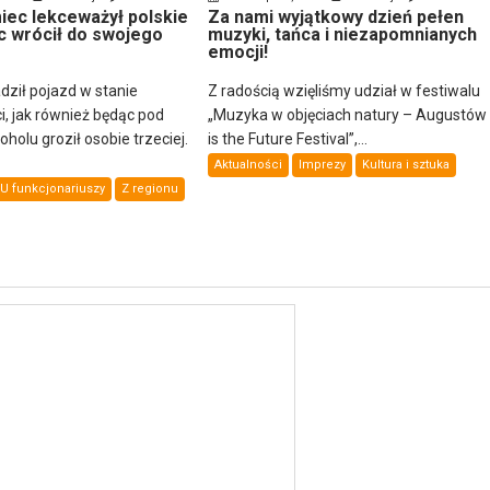
ec lekceważył polskie
Za nami wyjątkowy dzień pełen
c wrócił do swojego
muzyki, tańca i niezapomnianych
emocji!
dził pojazd w stanie
Z radością wzięliśmy udział w festiwalu
i, jak również będąc pod
„Muzyka w objęciach natury – Augustów
olu groził osobie trzeciej.
is the Future Festival”,...
Aktualności
Imprezy
Kultura i sztuka
U funkcjonariuszy
Z regionu