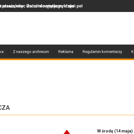
ił do swojego kraju
ami wyjątkowy dzień pełen muzyki, tańca i niezapomnianych emocji
Uwaga! Usuwamy drzewa 
ka
Z naszego archiwum
Reklama
Regulamin komentarzy
K
CZA
W środę (14 maja)