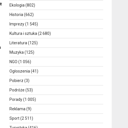
ię
Ekologia
(802)
Historia
(662)
Imprezy
(1 545)
Kultura i sztuka
(2 680)
Literatura
(125)
u
Muzyka
(125)
NGO
(1 056)
Ogłoszenia
(41)
Pobierz
(3)
Podróże
(53)
Porady
(1 005)
Reklama
(9)
Sport
(2 511)
Turystyka
(416)