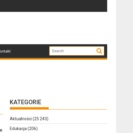
!
uszkodzone przez nawałnicę
Po nawałnicy...
ontakt
KATEGORIE
Aktualności
(25 243)
Edukacja
(206)
 o