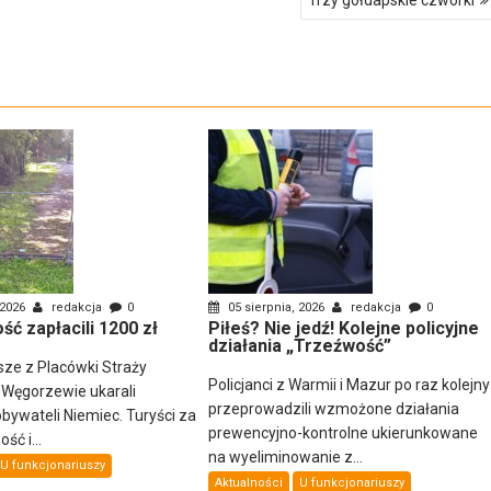
 2026
redakcja
0
05 sierpnia, 2026
redakcja
0
ść zapłacili 1200 zł
Piłeś? Nie jedź! Kolejne policyjne
działania „Trzeźwość”
sze z Placówki Straży
Policjanci z Warmii i Mazur po raz kolejny
 Węgorzewie ukarali
przeprowadzili wzmożone działania
ywateli Niemiec. Turyści za
prewencyjno-kontrolne ukierunkowane
ść i...
na wyeliminowanie z...
U funkcjonariuszy
Aktualności
U funkcjonariuszy