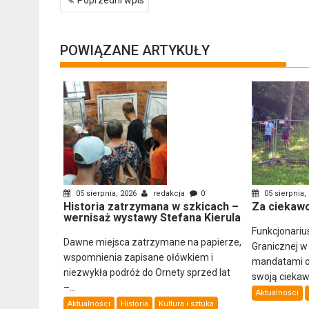
wpisu
POWIĄZANE ARTYKUŁY
05 sierpnia, 2026
redakcja
0
05 sierpnia,
Historia zatrzymana w szkicach –
Za ciekawo
wernisaż wystawy Stefana Kierula
Funkcjonariu
Dawne miejsca zatrzymane na papierze,
Granicznej w
wspomnienia zapisane ołówkiem i
mandatami ob
niezwykła podróż do Ornety sprzed lat
swoją ciekawo
–...
Aktualności
Aktualności
Historia
Kultura i sztuka