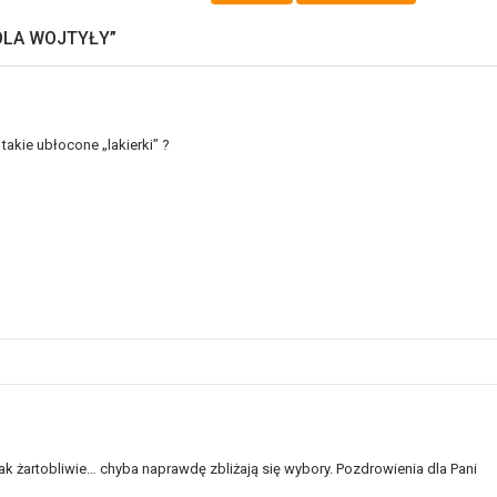
OLA WOJTYŁY
”
takie ubłocone „lakierki” ?
ak żartobliwie… chyba naprawdę zbliżają się wybory. Pozdrowienia dla Pani