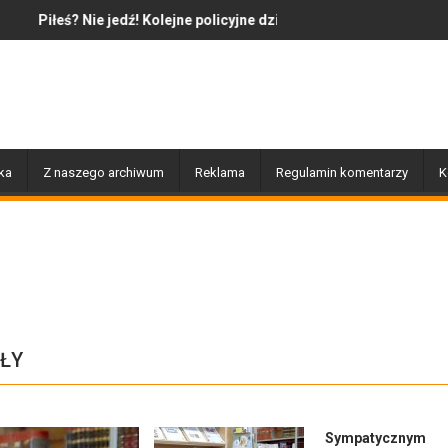
ź! Kolejne policyjne działania „Trzeźwość”
Jazz to nie tylko muzyka – to także 
ka
Z naszego archiwum
Reklama
Regulamin komentarzy
K
ŁY
Sympatycznym