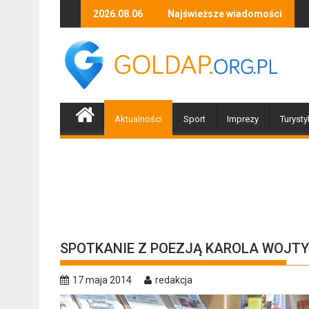
Skip
isaż wystawy Stefana Kierula
Za ciekawość zapłacili 1200 zł
2026.08.06
Najświeższe wiadomości
Piłeś? Nie jed
to
content
Aktualności
Sport
Imprezy
Turysty
SPOTKANIE Z POEZJĄ KAROLA WOJTY
17 maja 2014
redakcja