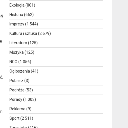
Ekologia
(801)
Historia
(662)
eń
Imprezy
(1 544)
Kultura i sztuka
(2 679)
ie
Literatura
(125)
Muzyka
(125)
NGO
(1 056)
Ogłoszenia
(41)
ć.
Pobierz
(3)
Podróże
(53)
Porady
(1 003)
Reklama
(9)
ym
Sport
(2 511)
Turystyka
(416)