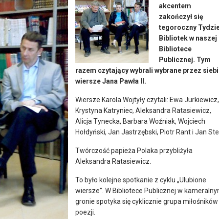
akcentem
zakończył się
tegoroczny Tydzi
Bibliotek w naszej
Bibliotece
Publicznej. Tym
razem czytający wybrali wybrane przez sieb
wiersze Jana Pawła II.
Wiersze Karola Wojtyły czytali: Ewa Jurkiewicz,
Krystyna Katryniec, Aleksandra Ratasiewicz,
Alicja Tynecka, Barbara Woźniak, Wojciech
Hołdyński, Jan Jastrzębski, Piotr Rant i Jan Ste
Twórczość papieża Polaka przybliżyła
Aleksandra Ratasiewicz.
To było kolejne spotkanie z cyklu „Ulubione
wiersze”. W Bibliotece Publicznej w kameraln
gronie spotyka się cyklicznie grupa miłośników
poezji.