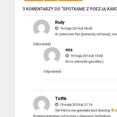
3 KOMENTARZY DO “
SPOTKANIE Z POEZJĄ KAR
Rudy
19 maja 2014 at 06:06
A czemu ten Pan (pierwszy od lewej), ma 
Odpowiedz
mis
19 maja 2014 at 15:04
Bo to miłośnik-geodeta:)
Odpowiedz
Toffik
19 maja 2014 at 21:14
Ten Pan to nie gieodeta lecz Gieolog
t
Krystyny Katryniec od ucznia z dawnego Technikum.