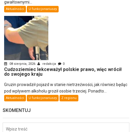
gwałtownymi...
Aktualności
U funkcjonariuszy
08 sierpnia, 2026
redakcja
0
Cudzoziemiec lekceważył polskie prawo, więc wrócił
do swojego kraju
Gruzin prowadził pojazd w stanie nietrzeźwości, jak również będąc
pod wpływem alkoholu groził osobie trzeciej. Ponadto...
Aktualności
U funkcjonariuszy
Z regionu
SKOMENTUJ