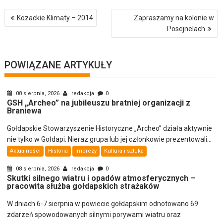
Nawigacja
Kozackie Klimaty – 2014
Zapraszamy na kolonie w
wpisu
Posejnelach
POWIĄZANE ARTYKUŁY
08 sierpnia, 2026
redakcja
0
GSH „Archeo” na jubileuszu bratniej organizacji z
Braniewa
Gołdapskie Stowarzyszenie Historyczne „Archeo” działa aktywnie
nie tylko w Gołdapi. Nieraz grupa lub jej członkowie prezentowali...
Aktualności
Historia
Imprezy
Kultura i sztuka
08 sierpnia, 2026
redakcja
0
Skutki silnego wiatru i opadów atmosferycznych –
pracowita służba gołdapskich strażaków
W dniach 6-7 sierpnia w powiecie gołdapskim odnotowano 69
zdarzeń spowodowanych silnymi porywami wiatru oraz