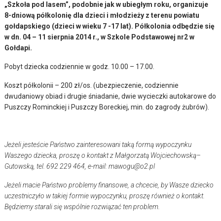
„Szkoła pod lasem”, podobnie jak w ubiegłym roku, organizuje
8-dniową półkolonię dla dzieci i młodzieży z terenu powiatu
gołdapskiego (dzieci w wieku 7 -17 lat). Półkolonia odbędzie się
w dn. 04 – 11 sierpnia 2014 r., w Szkole Podstawowej nr2 w
Gołdapi.
Pobyt dziecka codziennie w godz. 10.00 – 17.00.
Koszt półkolonii – 200 zł/os. (ubezpieczenie, codziennie
dwudaniowy obiad i drugie śniadanie, dwie wycieczki autokarowe do
Puszczy Rominckiej i Puszczy Boreckiej, min. do zagrody żubrów).
Jeżeli jesteście Państwo zainteresowani taką formą wypoczynku
Waszego dziecka, proszę o kontakt z Małgorzatą Wojciechowską–
Gutowską, tel. 692 229 464, e-mail: mawogu@o2.pl
Jeżeli macie Państwo problemy finansowe, a chcecie, by Wasze dziecko
uczestniczyło w takiej formie wypoczynku, proszę również o kontakt.
Będziemy starali się wspólnie rozwiązać ten problem.