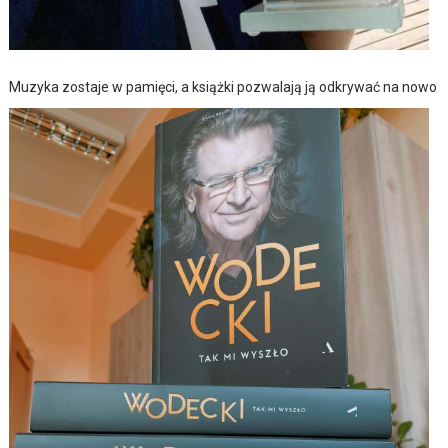
Muzyka zostaje w pamięci, a książki pozwalają ją odkrywać na nowo