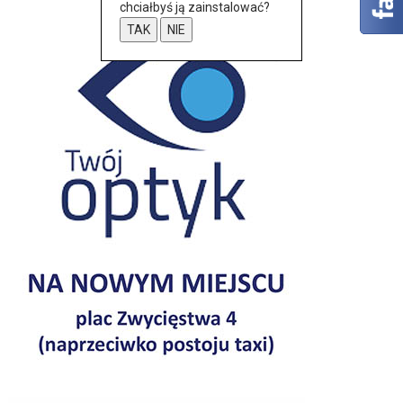
chciałbyś ją zainstalować?
TAK
NIE