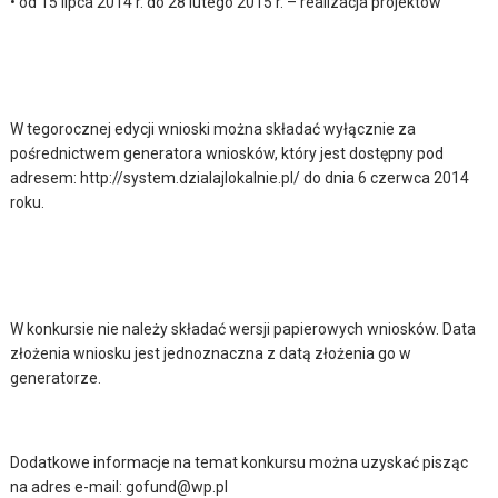
• od 15 lipca 2014 r. do 28 lutego 2015 r. – realizacja projektów
W tegorocznej edycji wnioski można składać wyłącznie za
pośrednictwem generatora wniosków, który jest dostępny pod
adresem: http://system.dzialajlokalnie.pl/ do dnia 6 czerwca 2014
roku.
W konkursie nie należy składać wersji papierowych wniosków. Data
złożenia wniosku jest jednoznaczna z datą złożenia go w
generatorze.
Dodatkowe informacje na temat konkursu można uzyskać pisząc
na adres e-mail: gofund@wp.pl