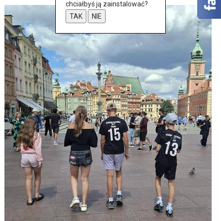
chciałbyś ją zainstalować?
TAK
NIE