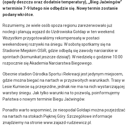
(opady deszczu oraz dodatnie temperatury), „Bieg Jaćwingów”
w terminie 7-9 lutego nie odbędzie się. Nowy termin zostanie
podany wkrótce.
Rozumiemy, że wiele osób spoza regionu zarezerwowało już
noclegi i planują wyjazd do Uzdrowiska Gołdap w ten weekend.
Wszystkim przygotowaliśmy rekompensatę w postaci
weekendowej rozrywki na śniegu. W sobotę spotkamy się na
Stadionie Miejskim OSiR, gdzie odbędą się zawody narciarskie w
sprintach (komunikat jeszcze dzisiaj!). W niedzielę o godzinie 10:00
rozpocznie się Akademia Narciarstwa Biegowego.
Obecnie stadion Ośrodka Sportu i Rekreacji jest jedynym miejscem,
gdzie można biegać na nartach w przyzwoitych warunkach. Trasy w
Lesie Kumiecie są przejezdne, jednak nie ma na nich wystarczającej
warstwy śniegu. Jak tylko warunki na to pozwolą, poinformujemy
Państwa o nowym terminie Biegu Jaćwingów.
Ponadto warto wspomnieć, że nieopodal Gołdapi można pozjeżdżać
na nartach na stokach Pięknej Góry. Szczegółowe informacje
znajdziemy na stronie www.zajazd-rudziewicz.pl.