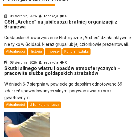
08 sierpnia, 2026
redakcja
0
GSH „Archeo” na jubileuszu bratniej organizacji z
Braniewa
Gołdapskie Stowarzyszenie Historyczne „Archeo” działa aktywnie
nie tylko w Gołdapi. Nieraz grupa lub jej członkowie prezentowali...
Aktualności
Historia
Imprezy
Kultura i sztuka
08 sierpnia, 2026
redakcja
0
Skutki silnego wiatru i opadów atmosferycznych –
pracowita służba gołdapskich strażaków
W dniach 6-7 sierpnia w powiecie gołdapskim odnotowano 69
zdarzeń spowodowanych silnymi porywami wiatru oraz
gwałtownymi...
Aktualności
U funkcjonariuszy