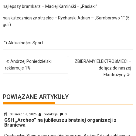
najlepszy bramkarz – Maciej Kamińśki – „Rasiaki”
najskuteczniejszy strzelec – Rycharski Adrian – „Samborowo 1″ (5
goli)
Aktualności
,
Sport
Nawigacja
Andrzej Poniedzielski
ZBIERAMY ELEKTROŚMIECI –
wpisu
reklamuje 1%
dołącz do naszej
Ekodrużyny
POWIĄZANE ARTYKUŁY
08 sierpnia, 2026
redakcja
0
GSH „Archeo” na jubileuszu bratniej organizacji z
Braniewa
Gołdapskie Stowarzyszenie Historyczne „Archeo” działa aktywnie