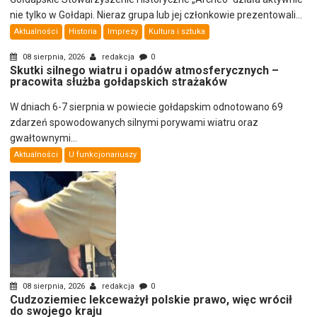
nie tylko w Gołdapi. Nieraz grupa lub jej członkowie prezentowali...
Aktualności
Historia
Imprezy
Kultura i sztuka
08 sierpnia, 2026
redakcja
0
Skutki silnego wiatru i opadów atmosferycznych –
pracowita służba gołdapskich strażaków
W dniach 6-7 sierpnia w powiecie gołdapskim odnotowano 69
zdarzeń spowodowanych silnymi porywami wiatru oraz
gwałtownymi...
Aktualności
U funkcjonariuszy
08 sierpnia, 2026
redakcja
0
Cudzoziemiec lekceważył polskie prawo, więc wrócił
do swojego kraju