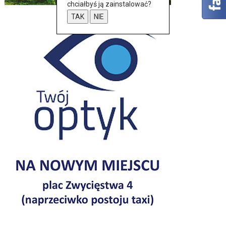
chciałbyś ją zainstalować?
TAK
NIE