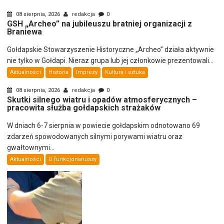
08 sierpnia, 2026
redakcja
0
GSH „Archeo” na jubileuszu bratniej organizacji z
Braniewa
Gołdapskie Stowarzyszenie Historyczne „Archeo” działa aktywnie
nie tylko w Gołdapi. Nieraz grupa lub jej członkowie prezentowali...
Aktualności
Historia
Imprezy
Kultura i sztuka
08 sierpnia, 2026
redakcja
0
Skutki silnego wiatru i opadów atmosferycznych –
pracowita służba gołdapskich strażaków
W dniach 6-7 sierpnia w powiecie gołdapskim odnotowano 69
zdarzeń spowodowanych silnymi porywami wiatru oraz
gwałtownymi...
Aktualności
U funkcjonariuszy