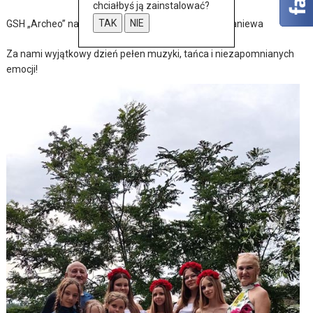
chciałbyś ją zainstalować?
TAK
NIE
GSH „Archeo” na jubileuszu bratniej organizacji z Braniewa
Za nami wyjątkowy dzień pełen muzyki, tańca i niezapomnianych
emocji!