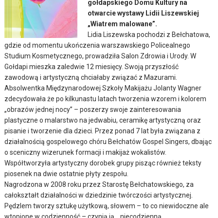
gołdapskiego Domu Kultury na
otwarcie wystawy Lidii Liszewskiej
„Wiatrem malowane”.
Lidia Liszewska pochodzi z Bełchatowa,
gdzie od momentu ukończenia warszawskiego Policealnego
Studium Kosmetycznego, prowadziła Salon Zdrowia i Urody. W
Gołdapi mieszka zaledwie 12 miesięcy. Swoją przyszłość
zawodową i artystyczną chciałaby związać z Mazurami.
Absolwentka Międzynarodowej Szkoły Makijażu Jolanty Wagner
zdecydowała że po kilkunastu latach tworzenia wzorem i kolorem
„obrazów jednej nocy” – poszerzy swoje zainteresowania
plastyczne o malarstwo na jedwabiu, ceramikę artystyczną oraz
pisanie i tworzenie dla dzieci. Przez ponad 7 lat była związana z
działalnością gospelowego chóru Bełchatów Gospel Singers, dbając
o sceniczny wizerunek formacji i makijaż wokalistów.
Współtworzyła artystyczny dorobek grupy pisząc również teksty
piosenek na dwie ostatnie płyty zespołu.
Nagrodzona w 2008 roku przez Starostę Bełchatowskiego, za
całokształt działalności w dziedzinie twórczości artystycznej.
Pędzlem tworzy sztukę użytkową, słowem – to co niewidoczne ale
wtopione w codzienność – czynią ją… niecodzienną.