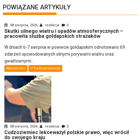
POWIĄZANE ARTYKUŁY
08 sierpnia, 2026
redakcja
0
Skutki silnego wiatru i opadów atmosferycznych –
pracowita służba gołdapskich strażaków
W dniach 6-7 sierpnia w powiecie gołdapskim odnotowano 69
zdarzeń spowodowanych silnymi porywami wiatru oraz
gwałtownymi...
Aktualności
U funkcjonariuszy
08 sierpnia, 2026
redakcja
0
Cudzoziemiec lekceważył polskie prawo, więc wrócił
do swojego kraju