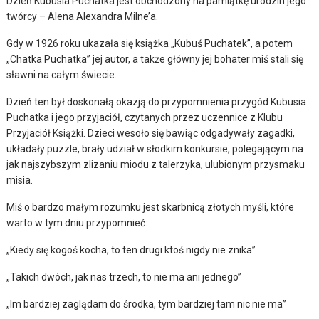
Dzień Kubusia Puchatka jest obchodzony na pamiątkę urodzin jego
twórcy – Alena Alexandra Milne’a.
Gdy w 1926 roku ukazała się książka „Kubuś Puchatek”, a potem
„Chatka Puchatka” jej autor, a także główny jej bohater miś stali się
sławni na całym świecie.
Dzień ten był doskonałą okazją do przypomnienia przygód Kubusia
Puchatka i jego przyjaciół, czytanych przez uczennice z Klubu
Przyjaciół Książki. Dzieci wesoło się bawiąc odgadywały zagadki,
układały puzzle, brały udział w słodkim konkursie, polegającym na
jak najszybszym zlizaniu miodu z talerzyka, ulubionym przysmaku
misia.
Miś o bardzo małym rozumku jest skarbnicą złotych myśli, które
warto w tym dniu przypomnieć:
„Kiedy się kogoś kocha, to ten drugi ktoś nigdy nie znika”
„Takich dwóch, jak nas trzech, to nie ma ani jednego”
„Im bardziej zaglądam do środka, tym bardziej tam nic nie ma”