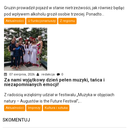
Gruzin prowadził pojazd w stanie nietrzeźwości, jak również będąc
pod wpływem alkoholu groził osobie trzeciej. Ponadto...
Aktualności
U funkcjonariuszy
Z regionu
07 sierpnia, 2026
redakcja
0
Za nami wyjątkowy dzień pełen muzyki, tańca i
niezapomnianych emocji!
Z radością wzięliśmy udział w festiwalu „Muzyka w objęciach
natury – Augustów is the Future Festival”,...
Aktualności
Imprezy
Kultura i sztuka
SKOMENTUJ