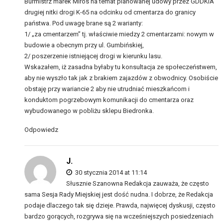
Burmistrz marek Miros na temat planowanej udowy przez GDDKiA
drugiej nitki drogi K-65 na odcinku od cmentarza do granicy
państwa. Pod uwagę brane są 2 warianty:
1/ „za cmentarzem” tj. właściwie miedzy 2 cmentarzami: nowym w
budowie a obecnym przy ul. Gumbińskiej,
2/ poszerzenie istniejącej drogi w kierunku lasu.
Wskazałem, iż zasadna byłaby tu konsultacja ze społeczeństwem,
aby nie wyszło tak jak z brakiem zajazdów z obwodnicy. Osobiście
obstaję przy wariancie 2 aby nie utrudniać mieszkańcom i
konduktom pogrzebowym komunikacji do cmentarza oraz
wybudowanego w pobliżu sklepu Biedronka.
Odpowiedz
J.
30 stycznia 2014 at 11:14
Słusznie Szanowna Redakcja zauważa, że często
sama Sesja Rady Miejskiej jest dość nudna. I dobrze, że Redakcja
podaje dlaczego tak się dzieje. Prawda, najwięcej dyskusji, często
bardzo gorących, rozgrywa się na wcześniejszych posiedzeniach