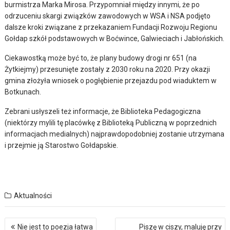
burmistrza Marka Mirosa. Przypomniał między innymi, że po
odrzuceniu skargi związków zawodowych w WSA i NSA podjęto
dalsze kroki związane z przekazaniem Fundacji Rozwoju Regionu
Gołdap szkół podstawowych w Boćwince, Galwieciach i Jabłońskich.
Ciekawostką może być to, że plany budowy drogi nr 651 (na
Żytkiejmy) przesunięte zostały z 2030 roku na 2020. Przy okazji
gmina złożyła wniosek o pogłębienie przejazdu pod wiaduktem w
Botkunach.
Zebrani usłyszeli też informacje, że Biblioteka Pedagogiczna
(niektórzy mylili tę placówkę z Biblioteką Publiczną w poprzednich
informacjach medialnych) najprawdopodobniej zostanie utrzymana
i przejmie ją Starostwo Gołdapskie.
Aktualności
Nawigacja
Nie jest to poezja łatwa
Piszę w ciszy, maluję przy