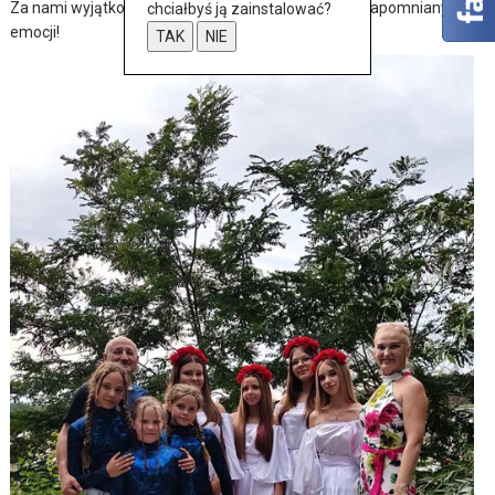
Za nami wyjątkowy dzień pełen muzyki, tańca i niezapomnianych
chciałbyś ją zainstalować?
emocji!
TAK
NIE