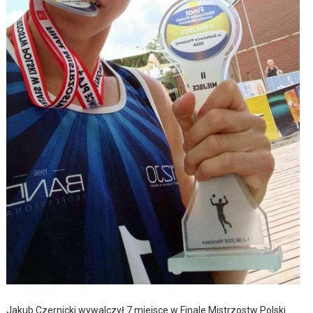
Jakub Czernicki wywalczył 7 miejsce w Finale Mistrzostw Polski