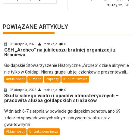
wpisu
muzyce…
POWIĄZANE ARTYKUŁY
08 sierpnia, 2026
redakcja
0
GSH „Archeo” na jubileuszu bratniej organizacji z
Braniewa
Gołdapskie Stowarzyszenie Historyczne „Archeo” działa aktywnie
nie tylko w Gołdapi. Nieraz grupa lub jej członkowie prezentowali...
Aktualności
Historia
Imprezy
Kultura i sztuka
08 sierpnia, 2026
redakcja
0
Skutki silnego wiatru i opadów atmosferycznych –
pracowita służba gołdapskich strażaków
W dniach 6-7 sierpnia w powiecie gołdapskim odnotowano 69
zdarzeń spowodowanych silnymi porywami wiatru oraz
gwałtownymi...
Aktualności
U funkcjonariuszy