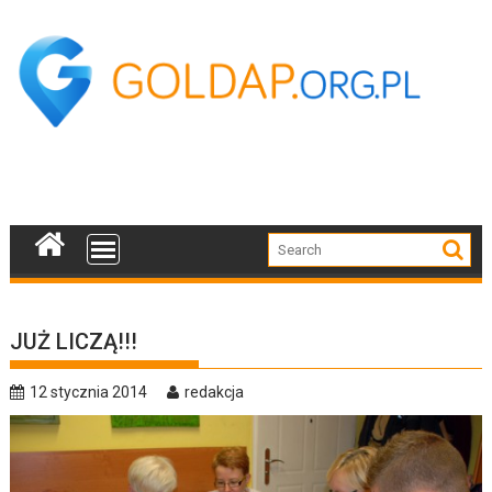
Skip
to
content
JUŻ LICZĄ!!!
12 stycznia 2014
redakcja