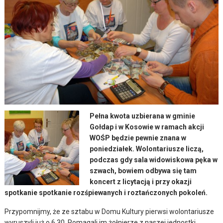
Pełna kwota uzbierana w gminie
Gołdap i w Kosowie w ramach akcji
WOŚP będzie pewnie znana w
poniedziałek. Wolontariusze liczą,
podczas gdy sala widowiskowa pęka w
szwach, bowiem odbywa się tam
koncert z licytacją i przy okazji
spotkanie spotkanie rozśpiewanych i roztańczonych pokoleń.
Przypomnijmy, że ze sztabu w Domu Kultury pierwsi wolontariusze
wyruszyli już o 6.30. Pomagali im żołnierze z naszej jednostki.