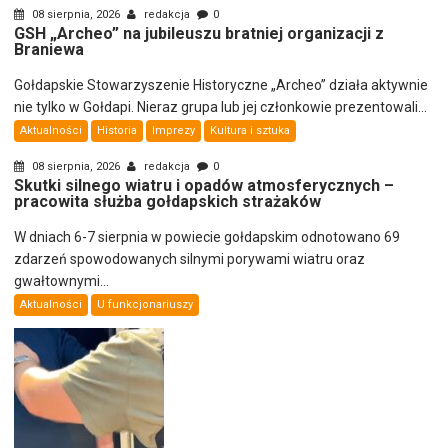
08 sierpnia, 2026
redakcja
0
GSH „Archeo” na jubileuszu bratniej organizacji z
Braniewa
Gołdapskie Stowarzyszenie Historyczne „Archeo” działa aktywnie
nie tylko w Gołdapi. Nieraz grupa lub jej członkowie prezentowali...
Aktualności
Historia
Imprezy
Kultura i sztuka
08 sierpnia, 2026
redakcja
0
Skutki silnego wiatru i opadów atmosferycznych –
pracowita służba gołdapskich strażaków
W dniach 6-7 sierpnia w powiecie gołdapskim odnotowano 69
zdarzeń spowodowanych silnymi porywami wiatru oraz
gwałtownymi...
Aktualności
U funkcjonariuszy