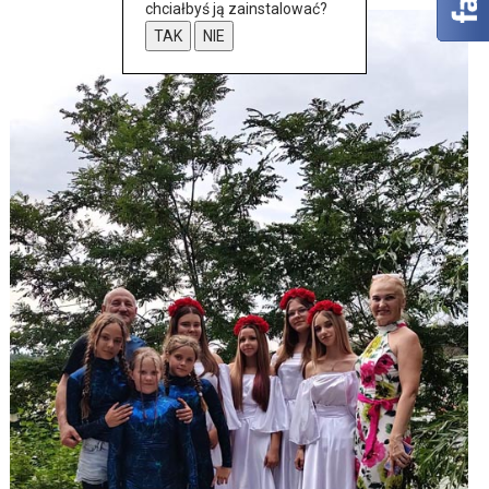
chciałbyś ją zainstalować?
TAK
NIE