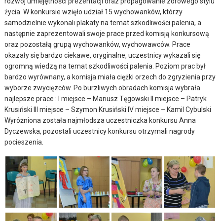
rozwój umiejętności prezentacji oraz propagowanie zdrowego stylu
życia.
W konkursie wzięło udział 15 wychowanków, którzy
samodzielnie wykonali plakaty na temat szkodliwości palenia, a
następnie zaprezentowali swoje prace przed komisją konkursową
oraz pozostałą grupą wychowanków, wychowawców. Prace
okazały się bardzo ciekawe, oryginalne, uczestnicy wykazali się
ogromną wiedzą na temat szkodliwości palenia. Poziom prac był
bardzo wyrównany, a komisja miała ciężki orzech do zgryzienia przy
wyborze zwycięzców. Po burzliwych obradach komisja wybrała
najlepsze prace : I miejsce – Mariusz Tęgowski II miejsce – Patryk
Krusiński III miejsce – Szymon Krusiński IV miejsce – Kamil Cybulski
Wyróżniona została najmłodsza uczestniczka konkursu Anna
Dyczewska, pozostali uczestnicy konkursu otrzymali nagrody
pocieszenia.