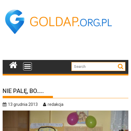
Skip
to
content
NIE PALĘ, BO…..
13 grudnia 2013
redakcja