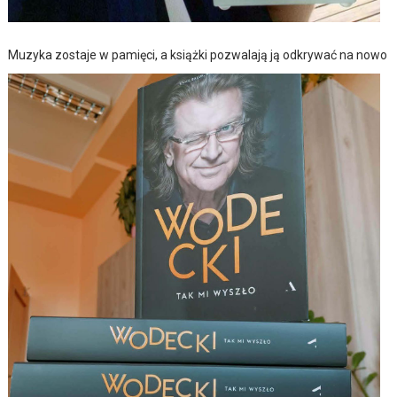
Muzyka zostaje w pamięci, a książki pozwalają ją odkrywać na nowo