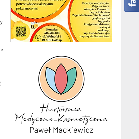
i
zy
i
ie
)