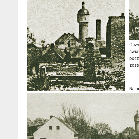
Oczy
świa
pocz
zost
Na p