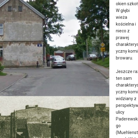
okien szkoł
W głębi
wieża
kościelna i
nieco z
prawej
charaktery
yczny komi
browaru.
Jeszcze ra
ten sam
charaktery
yczny komi
widziany z
perspekty
ulicy
Paderewsk
go
(Muehlenst