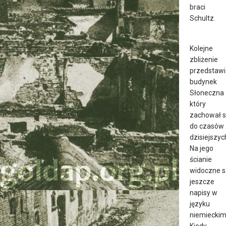
braci
Schultz.
Kolejne
zbliżenie
przedstawi
budynek
Słoneczna 
który
zachował s
do czasów
dzisiejszyc
Na jego
ścianie
widoczne s
jeszcze
napisy w
języku
niemieckim
Kiedy