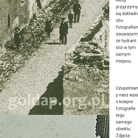
przyjrzymy
się dokładn
obu
fotografio
zauważym
że hydrant
stoi w tym
samym
miejscu.
Uzupełnia
y nasz wpi
o kolejne
fotografie
tego
samego
obiektu.
Zdjęcia