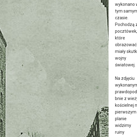
wykonano 
tym samy
czasie.
Pochodzą 
pocztówek
które
obrazować
miały skutki
wojny
światowej.
Na zdjęciu
wykonany
prawdopod
bnie z wież
kościelnej 
pierwszym
planie
widzimy
ruiny