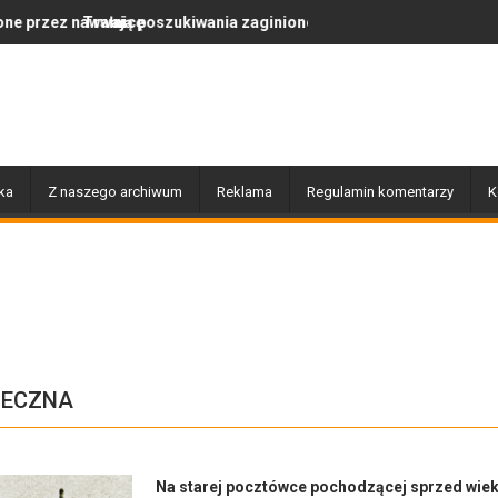
inionej Moniki Nasewicz
Po nawałnicy...
ka
Z naszego archiwum
Reklama
Regulamin komentarzy
K
NECZNA
Na starej pocztówce pochodzącej sprzed wie