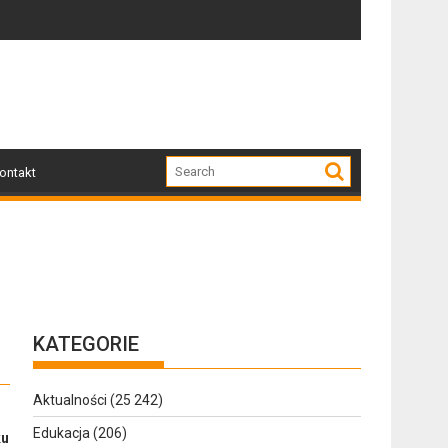
Dziś w Gołdapi około 16:30
Za nami wyjątkowy dz
ontakt
KATEGORIE
Aktualności
(25 242)
Edukacja
(206)
ku