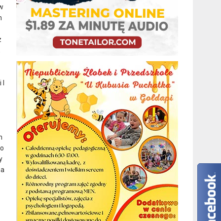
w
m
z
,
 I
m
o
y
na