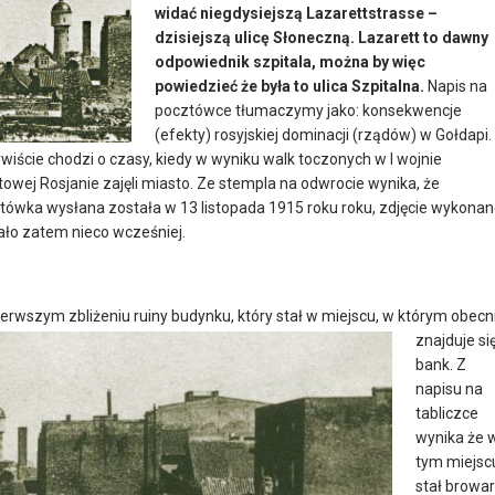
widać niegdysiejszą Lazarettstrasse –
dzisiejszą ulicę Słoneczną. Lazarett to dawny
odpowiednik szpitala, można by więc
powiedzieć że była to ulica Szpitalna.
Napis na
pocztówce tłumaczymy jako: konsekwencje
(efekty) rosyjskiej dominacji (rządów) w Gołdapi.
wiście chodzi o czasy, kiedy w wyniku walk toczonych w I wojnie
towej Rosjanie zajęli miasto. Ze stempla na odwrocie wynika, że
tówka wysłana została w 13 listopada 1915 roku roku, zdjęcie wykona
ało zatem nieco wcześniej.
ierwszym zbliżeniu ruiny budynku, który stał w miejscu, w którym obecn
znajduje si
bank. Z
napisu na
tabliczce
wynika że 
tym miejsc
stał browar