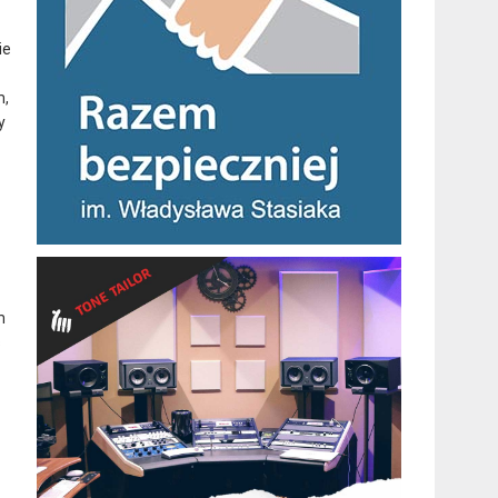
ie
m,
y
m
s