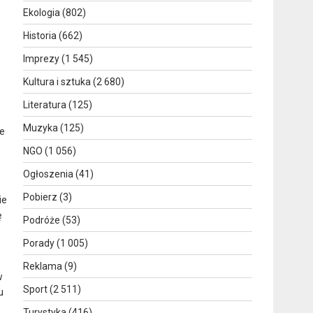
Ekologia
(802)
Historia
(662)
Imprezy
(1 545)
Kultura i sztuka
(2 680)
Literatura
(125)
Muzyka
(125)
ne
NGO
(1 056)
Ogłoszenia
(41)
Pobierz
(3)
ie
ę
Podróże
(53)
Porady
(1 005)
Reklama
(9)
w
Sport
(2 511)
u
Turystyka
(416)