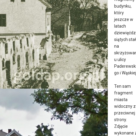
budynku,
który
jeszcze w
latach
dziewięćdz
siątych stał
na
skrzyżowan
u ulicy
Paderewsk
go i Wąskiej
Ten sam
fragment
miasta
widoczny z
przeciwnej
strony.
Zdjęcie
wykonane 