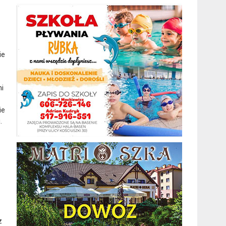
ie
i
ie
.
z