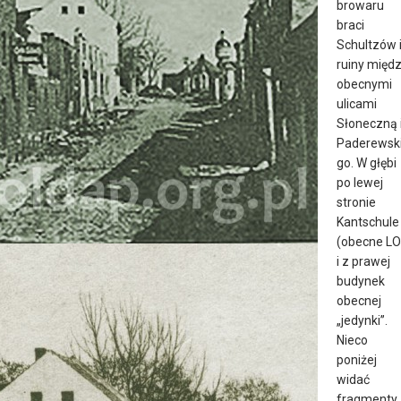
browaru
braci
Schultzów 
ruiny międ
obecnymi
ulicami
Słoneczną 
Paderewsk
go. W głębi
po lewej
stronie
Kantschule
(obecne LO
i z prawej
budynek
obecnej
„jedynki”.
Nieco
poniżej
widać
fragmenty