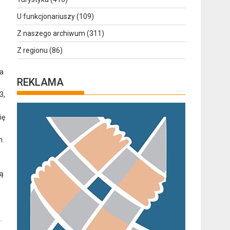
U funkcjonariuszy
(109)
Z naszego archiwum
(311)
Z regionu
(86)
a
REKLAMA
3,
ię
h.
ą
.