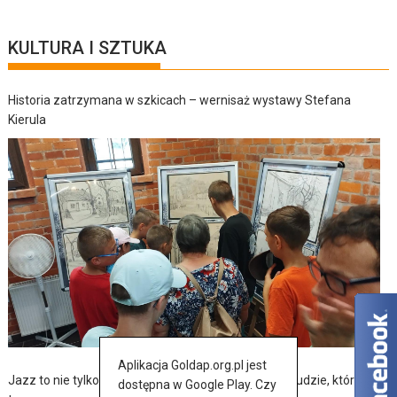
KULTURA I SZTUKA
Historia zatrzymana w szkicach – wernisaż wystawy Stefana
Kierula
Aplikacja Goldap.org.pl jest
Jazz to nie tylko muzyka – to także historia, pasja i ludzie, którzy ją
dostępna w Google Play. Czy