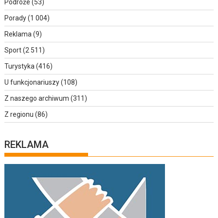
Podróże
(53)
Porady
(1 004)
Reklama
(9)
Sport
(2 511)
Turystyka
(416)
U funkcjonariuszy
(108)
Z naszego archiwum
(311)
Z regionu
(86)
REKLAMA