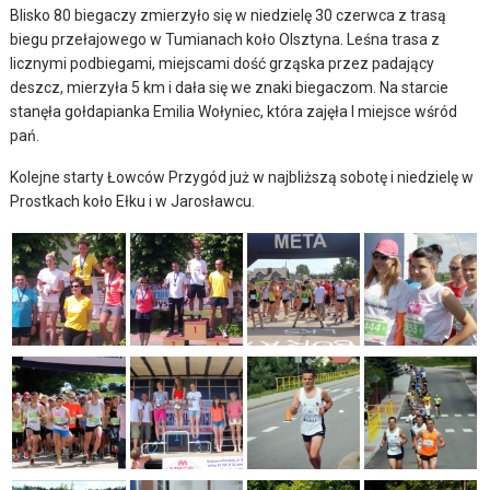
Blisko 80 biegaczy zmierzyło się w niedzielę 30 czerwca z trasą
biegu przełajowego w Tumianach koło Olsztyna. Leśna trasa z
licznymi podbiegami, miejscami dość grząska przez padający
deszcz, mierzyła 5 km i dała się we znaki biegaczom. Na starcie
stanęła gołdapianka Emilia Wołyniec, która zajęła I miejsce wśród
pań.
Kolejne starty Łowców Przygód już w najbliższą sobotę i niedzielę w
Prostkach koło Ełku i w Jarosławcu.