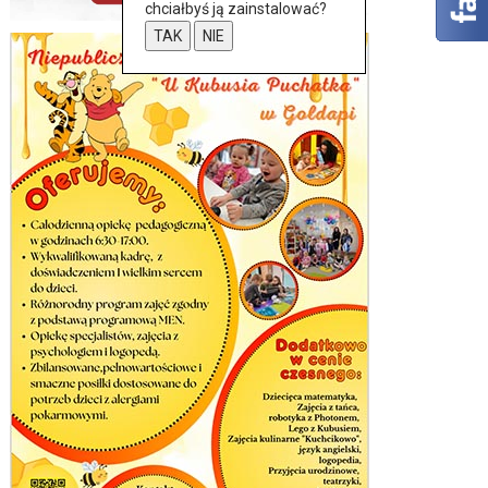
chciałbyś ją zainstalować?
TAK
NIE