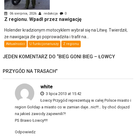
06 sierpnia, 2026
redakcja
0
Z regionu. Wpadł przez nawigację
Holender kradzionym motocyklem wybrał się na Litwę. Twierdził,
że nawigacja źle go poprowadziła i trafił na...
Aktualności
U funkcjonariuszy
Z regionu
JEDEN KOMENTARZ DO “
BIEG GONI BIEG – ŁOWCY
PRZYGÓD NA TRASACH
”
white
3 lipca 2013 at 15:42
Łowcy Przygód reprezentują w całej Polsce miasto i
region Gołdap a miasto co w zamian daje…nic!!!… by choć dojazd
na jakieś zawody zapewnili?!
PS Brawo Łowcy!!!!
Odpowiedz