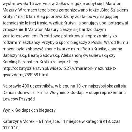
wystartowała 15 czerwca w Gałkowie, gdzie odbył się II Maraton
Mazury. W ramach tego biegu zorganizowano także „Bieg Szlakiem
Krutyni” na 10 km. Bieg poprowadzony został po wymagającej
technicznie leśnej trasie, wzdłuż Krutyni, a panujący upał potęgował
zmęczenie. II Maraton Mazury cieszył się bardzo dużym
zainteresowaniem. Prestiżowo potraktowali imprezę nie tylko
rodzimi mieszkańcy. Przybyło sporo biegaczy z Polski. Wśród tłumu
można było zobaczyć znane twarze m.in.: Piotra Kraśko, Joannę
Jabłczyńską, Beatę Sadowską, Aleksandrę Kwaśniewską czy
Karolinę Ferenstein. Krótka relacja z biegu
http://cozatydzien.tvn.pl/wideo,1227,v/maraton-mazurski-z-
gwiazdami,789959.html
Na prawie 400 uczestników, w biegu na 10 km najszybsi okazali się:
Dariusz Jurewicz i Emilia Wołyniec z Gołdapi – oboje reprezentanci
Łowców Przygód.
Wyniki Gołdapskich biegaczy:
Katarzyna Morek – 61 miejsce, 11 miejsce w kategorii K18, czas
01:00:10;