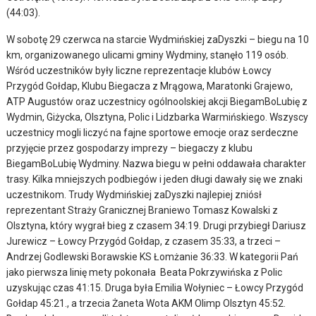
(44:03).
W sobotę 29 czerwca na starcie Wydmińskiej zaDyszki – biegu na 10
km, organizowanego ulicami gminy Wydminy, stanęło 119 osób.
Wśród uczestników były liczne reprezentacje klubów Łowcy
Przygód Gołdap, Klubu Biegacza z Mrągowa, Maratonki Grajewo,
ATP Augustów oraz uczestnicy ogólnoolskiej akcji BiegamBoLubię z
Wydmin, Giżycka, Olsztyna, Polic i Lidzbarka Warmińskiego. Wszyscy
uczestnicy mogli liczyć na fajne sportowe emocje oraz serdeczne
przyjęcie przez gospodarzy imprezy – biegaczy z klubu
BiegamBoLubię Wydminy. Nazwa biegu w pełni oddawała charakter
trasy. Kilka mniejszych podbiegów i jeden długi dawały się we znaki
uczestnikom. Trudy Wydmińskiej zaDyszki najlepiej zniósł
reprezentant Straży Granicznej Braniewo Tomasz Kowalski z
Olsztyna, który wygrał bieg z czasem 34:19. Drugi przybiegł Dariusz
Jurewicz – Łowcy Przygód Gołdap, z czasem 35:33, a trzeci –
Andrzej Godlewski Borawskie KS Łomżanie 36:33. W kategorii Pań
jako pierwsza linię mety pokonała Beata Pokrzywińska z Polic
uzyskując czas 41:15. Druga była Emilia Wołyniec – Łowcy Przygód
Gołdap 45:21., a trzecia Żaneta Wota AKM Olimp Olsztyn 45:52.