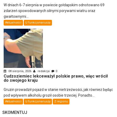
W dniach 6-7 sierpnia w powiecie gołdapskim odnotowano 69
zdarzeń spowodowanych silnymi porywami wiatru oraz
gwałtownymi...
Aktualności
U funkcjonariuszy
08 sierpnia, 2026
redakcja
0
Cudzoziemiec lekceważył polskie prawo, więc wrócił
do swojego kraju
Gruzin prowadził pojazd w stanie nietrzeźwości, jak również będąc
pod wpływem alkoholu groził osobie trzeciej. Ponadto...
Aktualności
U funkcjonariuszy
Z regionu
SKOMENTUJ