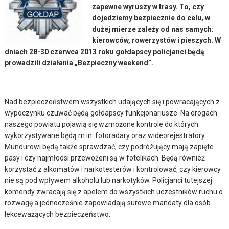
zapewne wyruszy w trasy. To, czy
dojedziemy bezpiecznie do celu, w
dużej mierze zależy od nas samych:
kierowców, rowerzystów i pieszych. W
dniach 28-30 czerwca 2013 roku gołdapscy policjanci będą
prowadzili działania „Bezpieczny weekend”.
Nad bezpieczeństwem wszystkich udających się i powracających z
wypoczynku czuwać będą gołdapscy funkcjonariusze. Na drogach
naszego powiatu pojawią się wzmożone kontrole do których
wykorzystywane będą m.in. fotoradary oraz wideorejestratory.
Mundurowi będą także sprawdzać, czy podróżujący mają zapięte
pasy i czy najmłodsi przewożeni są w fotelikach. Będą również
korzystać z alkomatów i narkotesterów i kontrolować, czy kierowcy
nie są pod wpływem alkoholu lub narkotyków. Policjanci tutejszej
komendy zwracają się z apelem do wszystkich uczestników ruchu o
rozwagę a jednocześnie zapowiadają surowe mandaty dla osób
lekceważących bezpieczeństwo.