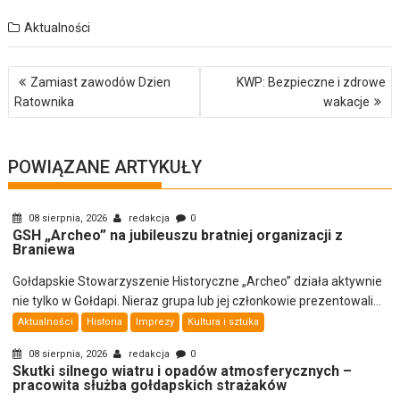
Aktualności
Nawigacja
Zamiast zawodów Dzien
KWP: Bezpieczne i zdrowe
wpisu
Ratownika
wakacje
POWIĄZANE ARTYKUŁY
08 sierpnia, 2026
redakcja
0
GSH „Archeo” na jubileuszu bratniej organizacji z
Braniewa
Gołdapskie Stowarzyszenie Historyczne „Archeo” działa aktywnie
nie tylko w Gołdapi. Nieraz grupa lub jej członkowie prezentowali...
Aktualności
Historia
Imprezy
Kultura i sztuka
08 sierpnia, 2026
redakcja
0
Skutki silnego wiatru i opadów atmosferycznych –
pracowita służba gołdapskich strażaków